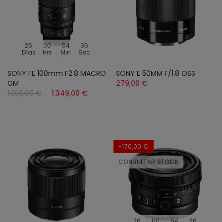
26
00
54
34
Días
Hrs
Min
Sec
SONY FE 100mm F2.8 MACRO
SONY E 50MM F/1.8 OSS
GM
279,00 €
1.395,00 €
1.349,00 €
-170,00 €
CONSULTAR STOCK
26
00
54
34