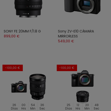
SONY FE 20MM F/1.8 G
Sony ZV-E10 CÁMARA
899,00 €
MIRRORLESS
549,00 €
-100,00 €
-100,00 €
26
00
54
34
25
12
20
46
Días
Hrs
Min
Sec
Días
Hrs
Min
Sec