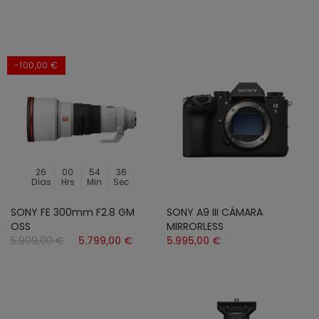
-100,00 €
26
00
54
34
Días
Hrs
Min
Sec
SONY FE 300mm F2.8 GM
SONY A9 III CÁMARA
OSS
MIRRORLESS
5.899,00 €
5.799,00 €
5.995,00 €