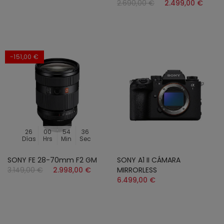
2.690,00 €
2.499,00 €
-151,00 €
26
00
54
34
Días
Hrs
Min
Sec
SONY FE 28-70mm F2 GM
SONY A1 II CÁMARA
3.149,00 €
2.998,00 €
MIRRORLESS
6.499,00 €