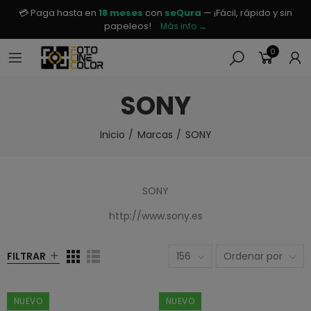
💳 Paga hasta en
18 meses
con
seQura
— ¡Fácil, rápido y sin
papeleos!
Más info →
0
SONY
Inicio
Marcas
SONY
SONY
http://www.sony.es
FILTRAR
156
Ordenar por
NUEVO
NUEVO