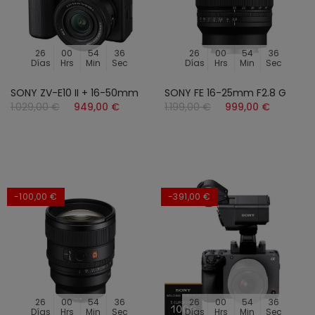
26
00
54
34
26
00
54
34
Días
Hrs
Min
Sec
Días
Hrs
Min
Sec
SONY ZV-E10 II + 16-50mm
SONY FE 16-25mm F2.8 G
1.029,00 €
949,00 €
1.199,00 €
999,00 €
-100,00 €
-391,00 €
26
00
54
34
26
00
54
34
Días
Hrs
Min
Sec
Días
Hrs
Min
Sec