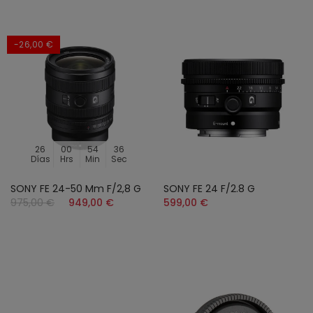
-26,00 €
26
00
54
34
Días
Hrs
Min
Sec
SONY FE 24-50 Mm F/2,8 G
SONY FE 24 F/2.8 G
975,00 €
949,00 €
599,00 €