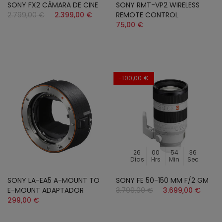
SONY FX2 CÁMARA DE CINE
SONY RMT-VP2 WIRELESS
2.799,00 €
2.399,00 €
REMOTE CONTROL
75,00 €
-100,00 €
26
00
54
34
Días
Hrs
Min
Sec
SONY LA-EA5 A-MOUNT TO
SONY FE 50-150 MM F/2 GM
E-MOUNT ADAPTADOR
3.799,00 €
3.699,00 €
299,00 €