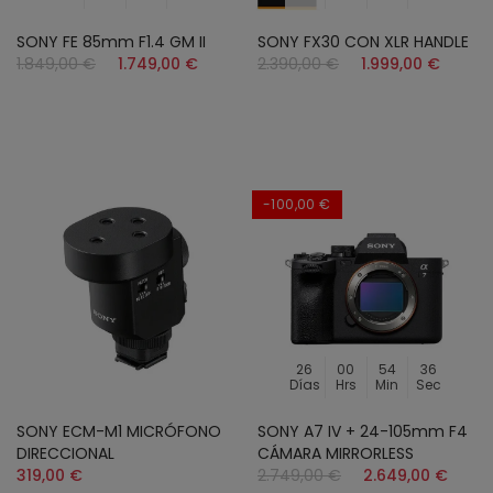
SONY FE 85mm F1.4 GM II
SONY FX30 CON XLR HANDLE
1.849,00 €
1.749,00 €
2.390,00 €
1.999,00 €
-100,00 €
26
00
54
34
Días
Hrs
Min
Sec
SONY ECM-M1 MICRÓFONO
SONY A7 IV + 24-105mm F4
DIRECCIONAL
CÁMARA MIRRORLESS
319,00 €
2.749,00 €
2.649,00 €