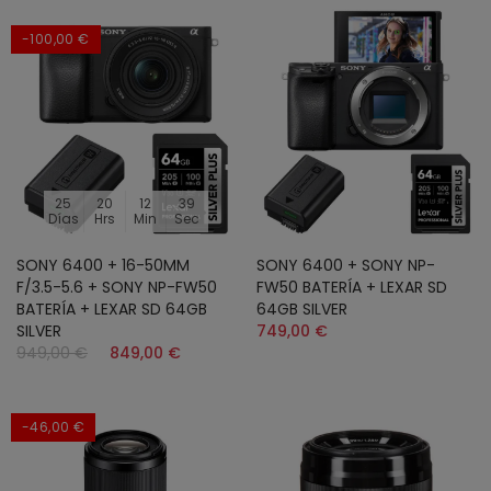
-100,00 €
25
20
12
37
Días
Hrs
Min
Sec
SONY 6400 + 16-50MM
SONY 6400 + SONY NP-
F/3.5-5.6 + SONY NP-FW50
FW50 BATERÍA + LEXAR SD
BATERÍA + LEXAR SD 64GB
64GB SILVER
SILVER
749,00 €
949,00 €
849,00 €
-46,00 €