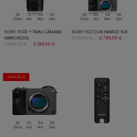
25
12
29
23
26
00
54
34
Días
Hrs
Min
Sec
Días
Hrs
Min
Sec
SONY FX30 + 11MM CÁMARA
SONY FX2 CON HANDLE XLR
MIRRORLESS
3.199,00 €
2.799,00 €
2.455,00 €
2.199,00 €
-400,00 €
26
00
54
34
Días
Hrs
Min
Sec