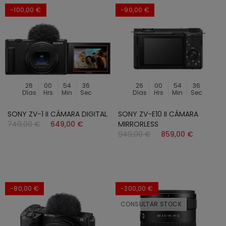
-100,00 €
-90,00 €
26
00
54
34
26
00
54
34
Días
Hrs
Min
Sec
Días
Hrs
Min
Sec
SONY ZV-1 II CÁMARA DIGITAL
SONY ZV-E10 II CÁMARA
749,00 €
649,00 €
MIRRORLESS
949,00 €
859,00 €
-80,00 €
-200,00 €
CONSULTAR STOCK