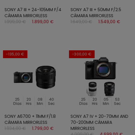
SONY A7 III + 24-105MM F/4
SONY A7 III + 50MM F/2.5
CÁMARA MIRRORLESS
CÁMARA MIRRORLESS
1.999,00 €
1.899,00 €
1.649,00 €
1.549,00 €
-135,00 €
-300,00 €
25
20
08
38
25
20
05
51
Días
Hrs
Min
Sec
Días
Hrs
Min
Sec
SONY A6700 + 11MM F/1.8
SONY A7 IV + 20-70MM AND
CÁMARA MIRRORLESS
70-200MM CÁMARA
1.934,00 €
1.799,00 €
MIRRORLESS
4.999,00 €
4.699,00 €