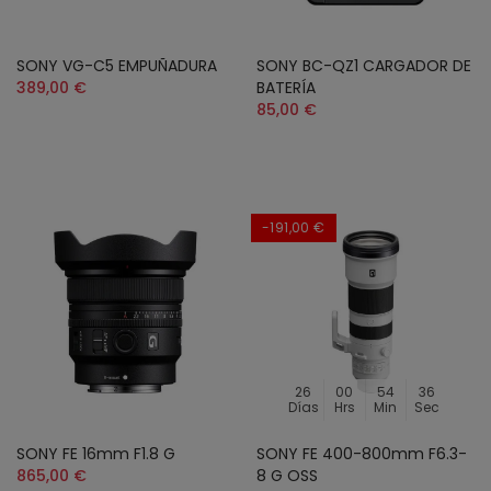
SONY VG-C5 EMPUÑADURA
SONY BC-QZ1 CARGADOR DE
389,00 €
BATERÍA
85,00 €
-191,00 €
26
00
54
34
Días
Hrs
Min
Sec
SONY FE 16mm F1.8 G
SONY FE 400-800mm F6.3-
865,00 €
8 G OSS