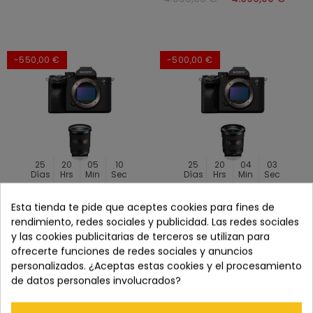
-550,00 €
-500,00 €
25
20
05
08
25
20
04
01
Días
Hrs
Min
Sec
Días
Hrs
Min
Sec
SONY A7 IV + 24-70MM F/2.8
SONY A7 IV + 16-35MM F/2.8
Esta tienda te pide que aceptes cookies para fines de
II CÁMARA MIRRORLESS
II CÁMARA MIRRORLESS
rendimiento, redes sociales y publicidad. Las redes sociales
4.198,00 €
3.648,00 €
4.358,00 €
3.858,00 €
y las cookies publicitarias de terceros se utilizan para
ofrecerte funciones de redes sociales y anuncios
personalizados. ¿Aceptas estas cookies y el procesamiento
de datos personales involucrados?
-400,00 €
-300,00 €