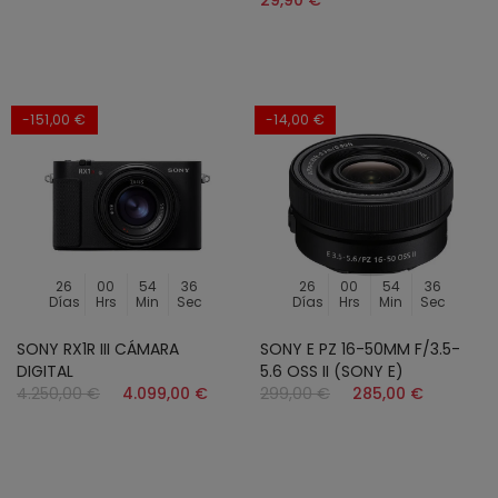
29,90 €
-151,00 €
-14,00 €
26
00
54
34
26
00
54
34
Días
Hrs
Min
Sec
Días
Hrs
Min
Sec
SONY RX1R III CÁMARA
SONY E PZ 16-50MM F/3.5-
DIGITAL
5.6 OSS II (SONY E)
4.250,00 €
4.099,00 €
299,00 €
285,00 €