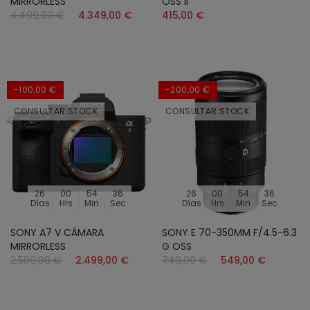
MIRRORLESS
OSS II
4.499,00 €
4.349,00 €
415,00 €
-100,00 €
-200,00 €
CONSULTAR STOCK
CONSULTAR STOCK
26
00
54
34
26
00
54
34
Días
Hrs
Min
Sec
Días
Hrs
Min
Sec
SONY A7 V CÁMARA
SONY E 70-350MM F/4.5-6.3
MIRRORLESS
G OSS
2.599,00 €
2.499,00 €
749,00 €
549,00 €