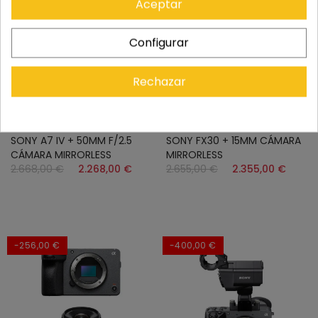
Aceptar
Configurar
Rechazar
25
00
54
35
25
12
28
02
Días
Hrs
Min
Sec
Días
Hrs
Min
Sec
SONY A7 IV + 50MM F/2.5
SONY FX30 + 15MM CÁMARA
CÁMARA MIRRORLESS
MIRRORLESS
2.668,00 €
2.268,00 €
2.655,00 €
2.355,00 €
-256,00 €
-400,00 €