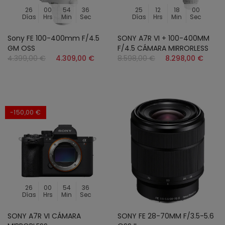
26
00
54
34
25
12
17
58
Días
Hrs
Min
Sec
Días
Hrs
Min
Sec
Sony FE 100-400mm F/4.5
SONY A7R VI + 100-400MM
GM OSS
F/4.5 CÁMARA MIRRORLESS
4.399,00 €
4.309,00 €
8.598,00 €
8.298,00 €
-150,00 €
26
00
54
34
Días
Hrs
Min
Sec
SONY A7R VI CÁMARA
SONY FE 28-70MM F/3.5-5.6