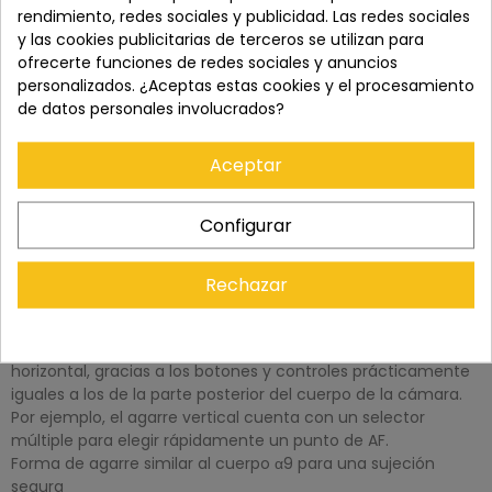
rendimiento, redes sociales y publicidad. Las redes sociales
y las cookies publicitarias de terceros se utilizan para
ofrecerte funciones de redes sociales y anuncios
personalizados. ¿Aceptas estas cookies y el procesamiento
de datos personales involucrados?
Aceptar
Configurar
DESCRIPCIÓN
Rechazar
Manejo similar en vertical y horizontal
El diseño del cuerpo VG-C3EM permite controlar la cámara
con la misma facilidad en posición vertical que en
horizontal, gracias a los botones y controles prácticamente
iguales a los de la parte posterior del cuerpo de la cámara.
Por ejemplo, el agarre vertical cuenta con un selector
múltiple para elegir rápidamente un punto de AF.
Forma de agarre similar al cuerpo α9 para una sujeción
segura