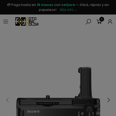
💳 Paga hasta en
18 meses
con
seQura
— ¡Fácil, rápido y sin
papeleos!
Más info →
0