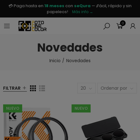
💳 Paga hasta en
18 meses
con
seQura
— ¡Fácil, rápido y sin
papeleos!
Más info →
0
Novedades
Inicio
Novedades
FILTRAR
20
Ordenar por
NUEVO
NUEVO