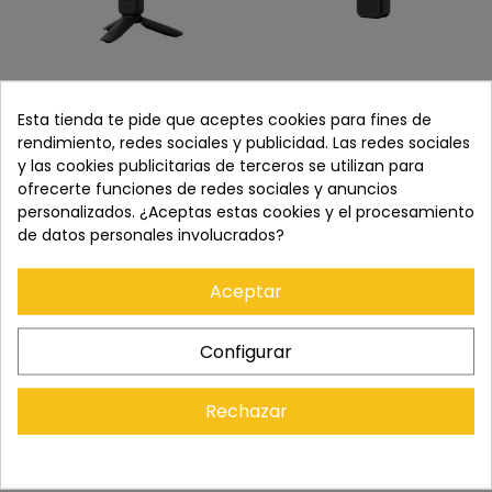
DJI OSMO POCKET 4P VLOG
DJI OSMO POCKET 4P
COMBO NEGRO
STANDARD COMBO NEGRO
Esta tienda te pide que aceptes cookies para fines de
609,00 €
529,00 €
rendimiento, redes sociales y publicidad. Las redes sociales
y las cookies publicitarias de terceros se utilizan para
ofrecerte funciones de redes sociales y anuncios
personalizados. ¿Aceptas estas cookies y el procesamiento
de datos personales involucrados?
NUEVO
NUEVO
CONSULTAR STOCK
Aceptar
Configurar
Rechazar
RESERVA SONY FX5
SONY DVF-EL1 - VISOR