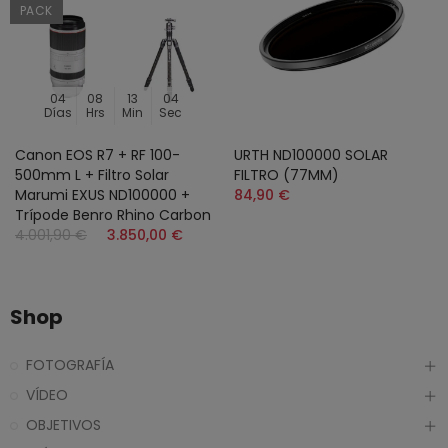
PACK
04
08
13
04
Días
Hrs
Min
Sec
Canon EOS R7 + RF 100-
URTH ND100000 SOLAR
500mm L + Filtro Solar
FILTRO (77MM)
Marumi EXUS ND100000 +
84,90 €
Trípode Benro Rhino Carbon
4.001,90 €
3.850,00 €
Shop
FOTOGRAFÍA
VÍDEO
OBJETIVOS