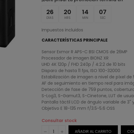
26
20
14
06
DÍAS
HRS
MIN
SEC
Impuestos incluidos
CARACTERÍSTICAS PRINCIPALE
Sensor Exmor R APS-C BSI CMOS de 26MP
Procesador de imagen BIONZ XR
UHD 4K 120p / FHD 240p / 4:2:2 de 10 bits
Disparo de hasta 11 fps, ISO 100-32000
Estabilización de imagen a nivel de píxel de 
AF de seguimiento en tiempo real para imág
Detección de fase de 759 puntos, cobertura
S-Log3, S-Gamut3, S-Cinetone, LUT de usua
Pantalla táctil LCD de ángulo variable de 3"
Objetivo E 18-135 mm f/3.5-5.6 OSS
Consultar stock
AÑADIR AL CARRITO
CO