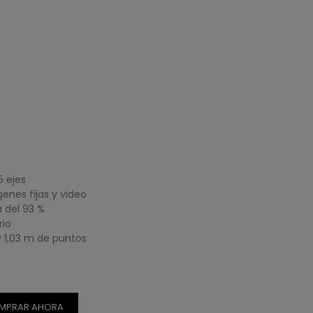
5 ejes
enes fijas y video
 del 93 %
rio
 y 1,03 m de puntos
MPRAR AHORA