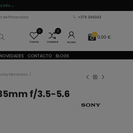
s info →
ca de Privacidad
+376 349343
0
0
0
0,00 €
Favorito
Comparar
Acceso
NOVEDADES
CONTACTO
BLOGS
Sony Mirrorless
135mm f/3.5-5.6