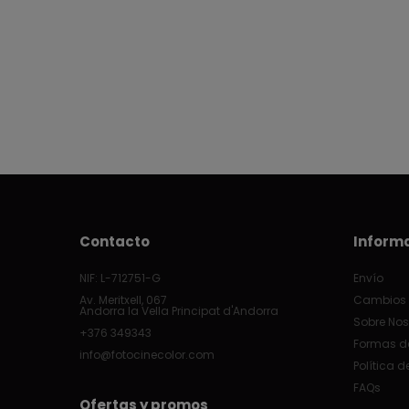
Contacto
Inform
NIF: L-712751-G
Envío
Av. Meritxell, 067
Cambios 
Andorra la Vella Principat d'Andorra
Sobre Nos
+376 349343
Formas d
info@fotocinecolor.com
Política d
FAQs
Ofertas y promos