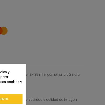
ales y
a6700 con lente de 18-135 mm combina la cámara
n para
stas cookies y
azar
.6 OSS
, ofrece versatilidad y calidad de imagen