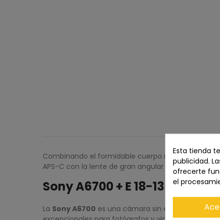
Esta tienda t
Combinando el formidable cuerpo multiherramienta
publicidad. La
APS-C con la lente de gran angular a teleobjetivo 
ofrecerte fun
el procesami
Sony A6700 + E 18-135mm f/3.
Ace
La
Sony A6700
es una cámara sin espejo de alto r
excepcionales para fotógrafos y videógrafos.