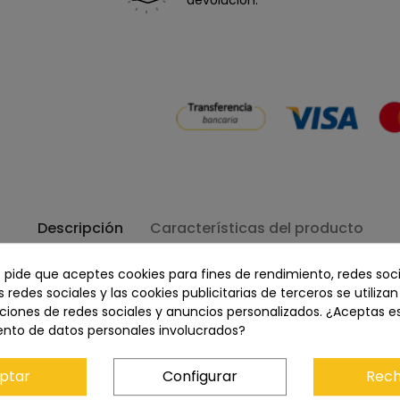
devolución.
Descripción
Características del producto
e pide que aceptes cookies para fines de rendimiento, redes soci
 sin espejo con un zoom versátil, la cámara sin espejo Sony 
s redes sociales y las cookies publicitarias de terceros se utiliza
medio E 18-135 mm f/3.5-5.6 OSS.
ciones de redes sociales y anuncios personalizados. ¿Aceptas e
ento de datos personales involucrados?
5-5.6 OSS Kit
ptar
Configurar
Rech
endimiento que, combinada con el objetivo
E 18-135mm f/3.5-5