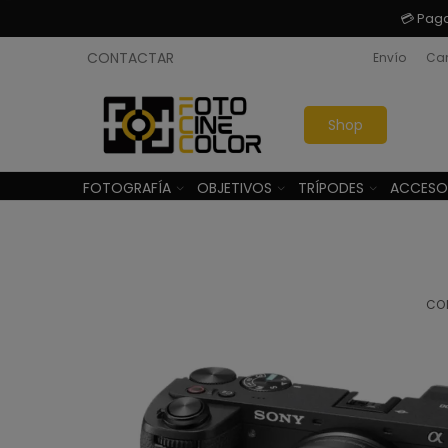
💳 Pag
CONTACTAR
Envío
Cam
Shop
FOTOGRAFÍA
OBJETIVOS
TRÍPODES
ACCESO
CO