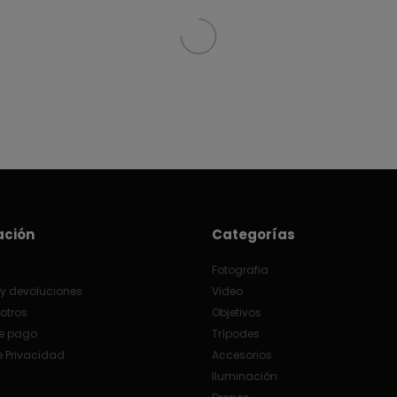
ación
Categorías
Fotografia
y devoluciones
Video
otros
Objetivos
e pago
Trípodes
e Privacidad
Accesorios
Iluminación