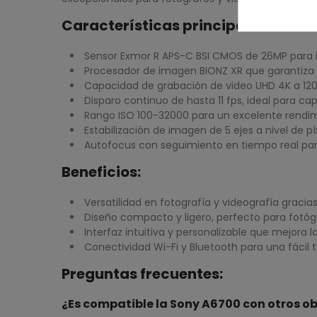
Características principales:
Sensor Exmor R APS-C BSI CMOS de 26MP para i
Procesador de imagen BIONZ XR que garantiza u
Capacidad de grabación de video UHD 4K a 120p 
Disparo continuo de hasta 11 fps, ideal para 
Rango ISO 100-32000 para un excelente rendim
Estabilización de imagen de 5 ejes a nivel de pí
Autofocus con seguimiento en tiempo real par
Beneficios:
Versatilidad en fotografía y videografía graci
Diseño compacto y ligero, perfecto para fotó
Interfaz intuitiva y personalizable que mejora l
Conectividad Wi-Fi y Bluetooth para una fácil 
Preguntas frecuentes:
¿Es compatible la Sony A6700 con otros o