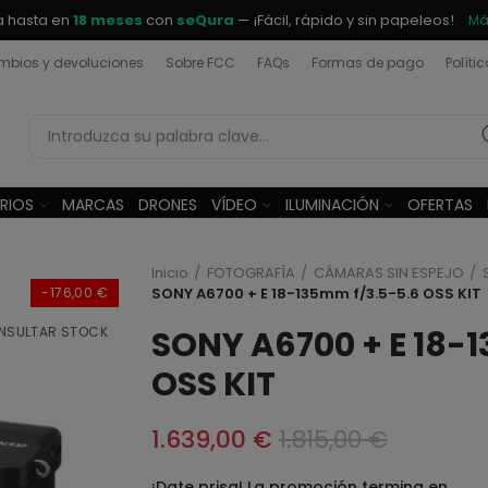
a hasta en
18 meses
con
seQura
— ¡Fácil, rápido y sin papeleos!
Má
bios y devoluciones
Sobre FCC
FAQs
Formas de pago
Políti
RIOS
MARCAS
DRONES
VÍDEO
ILUMINACIÓN
OFERTAS
Inicio
FOTOGRAFÍA
CÁMARAS SIN ESPEJO
-176,00 €
SONY A6700 + E 18-135mm f/3.5-5.6 OSS KIT
NSULTAR STOCK
SONY A6700 + E 18-
OSS KIT
1.639,00 €
1.815,00 €
¡Date prisa! La promoción termina en