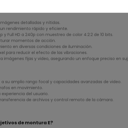
mágenes detalladas y nítidas.
n rendimiento rápido y eficiente.
y Full HD a 240p con muestreo de color 4:2:2 de 10 bits.
capturar momentos de acción.
iento en diversas condiciones de iluminación.
xel para reducir el efecto de las vibraciones.
a imágenes fijas y video, asegurando un enfoque preciso en su
as a su amplio rango focal y capacidades avanzadas de video.
grafos en movimiento.
a experiencia del usuario.
transferencia de archivos y control remoto de la cámara.
bjetivos de montura E?