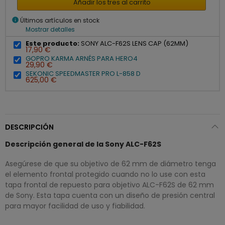
Añadir los tres al carrito
info
Últimos artículos en stock
Mostrar detalles
Este producto:
SONY ALC-F62S LENS CAP (62MM)
17,90 €
GOPRO KARMA ARNÉS PARA HERO4
29,90 €
SEKONIC SPEEDMASTER PRO L-858 D
625,00 €
DESCRIPCIÓN
Descripción general de la Sony ALC-F62S
Asegúrese de que su objetivo de 62 mm de diámetro tenga
el elemento frontal protegido cuando no lo use con esta
tapa frontal de repuesto para objetivo ALC-F62S de 62 mm
de Sony. Esta tapa cuenta con un diseño de presión central
para mayor facilidad de uso y fiabilidad.