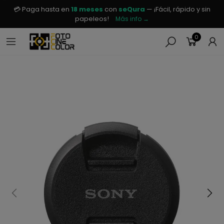
💳 Paga hasta en
18 meses
con
seQura
— ¡Fácil, rápido y sin
papeleos!
Más info →
0