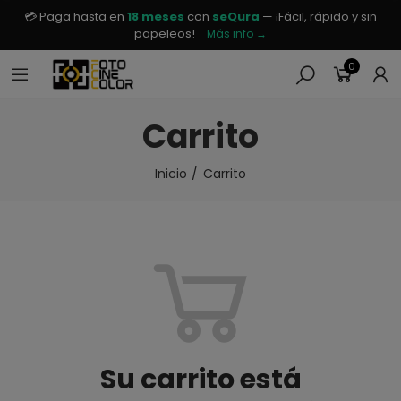
💳 Paga hasta en
18 meses
con
seQura
— ¡Fácil, rápido y sin
papeleos!
Más info →
0
Carrito
Inicio
Carrito
Su carrito está