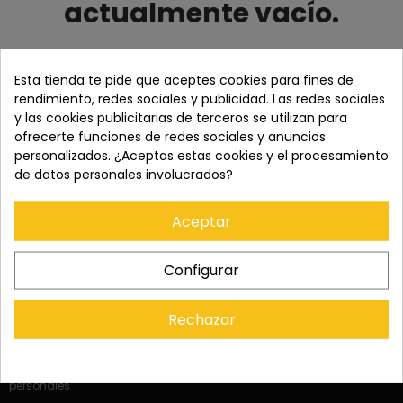
actualmente vacío.
Antes de proceder al pago debe agregar algunos productos
a su carrito de compras.
Esta tienda te pide que aceptes cookies para fines de
rendimiento, redes sociales y publicidad. Las redes sociales
y las cookies publicitarias de terceros se utilizan para
CONTINUAR COMPRANDO
ofrecerte funciones de redes sociales y anuncios
personalizados. ¿Aceptas estas cookies y el procesamiento
de datos personales involucrados?
Aceptar
Contacto
Configurar
Ofertas y promos
Rechazar
Enviar
Al suscribirte a la newsletter, aceptas el tratamiento de datos
personales