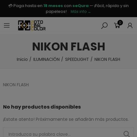
💳 Paga hasta en
18 meses
con
seQura
— ¡Fácil, rápido y sin
papeleos!
Más info →
0
NIKON FLASH
Inicio
ILUMINACIÓN
SPEEDLIGHT
NIKON FLASH
NIKON FLASH
No hay productos disponibles
¡Estate atento! Próximamente se añadirán más productos.