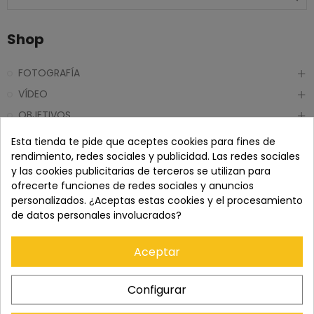
Shop
FOTOGRAFÍA
VÍDEO
OBJETIVOS
TRÍPODES
Esta tienda te pide que aceptes cookies para fines de
rendimiento, redes sociales y publicidad. Las redes sociales
ACCESORIOS
y las cookies publicitarias de terceros se utilizan para
PRISMÁTICOS Y TELESCOPIOS
ofrecerte funciones de redes sociales y anuncios
ILUMINACIÓN
personalizados. ¿Aceptas estas cookies y el procesamiento
de datos personales involucrados?
DRONES
Aceptar
Configurar