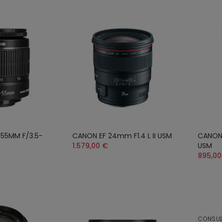
-55MM F/3.5-
CANON EF 24mm F1.4 L II USM
CANON 
1.579,00 €
USM
895,00
CONSUL