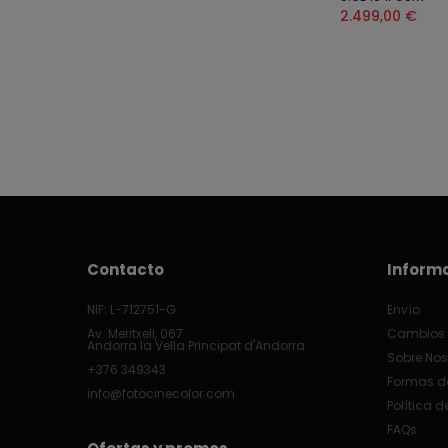
2.499,00 €
Contacto
Inform
NIF: L-712751-G
Envío
Av. Meritxell, 067
Cambios 
Andorra la Vella Principat d'Andorra
Sobre Nos
+376 349343
Formas d
info@fotocinecolor.com
Política d
FAQs