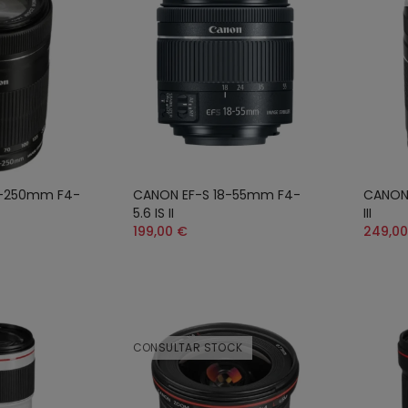
5-250mm F4-
CANON EF-S 18-55mm F4-
CANON
5.6 IS II
III
199,00 €
249,00
CONSULTAR STOCK