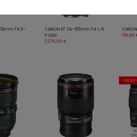
-18mm F4.5-
CANON EF 24-105mm F4 L IS
CANON 
II USM
119,90 
1.375,00 €
-50,00
14
Dí