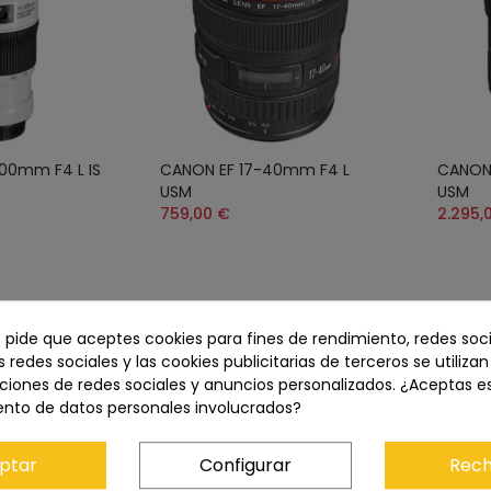
00mm F4 L IS
CANON EF 17-40mm F4 L
CANON 
USM
USM
759,00 €
2.295,
e pide que aceptes cookies para fines de rendimiento, redes soci
CONSULTAR STOCK
s redes sociales y las cookies publicitarias de terceros se utiliza
ciones de redes sociales y anuncios personalizados. ¿Aceptas e
ento de datos personales involucrados?
ptar
Configurar
Rech