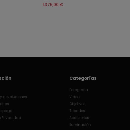
1.375,00 €
ación
Categorías
Fotografia
y devoluciones
Video
otros
Objetivos
e pago
Trípodes
e Privacidad
Accesorios
Iluminación