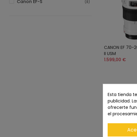
Canon EF-S
(8)
CANON EF 70-2
II USM
1.599,00 €
Esta tienda t
publicidad. La
ofrecerte fun
el procesami
Ace