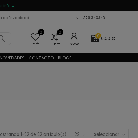
s info →
ca de Privacidad
+376 349343
0
0
0
0,00 €
Favorito
Comparar
Acceso
NOVEDADES
CONTACTO
BLOGS
ostrando 1-22 de 22 artículo(s)
22
Seleccionar