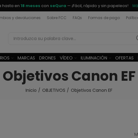
a hasta en
18 meses
con
seQura
— ¡Fácil, rápido y sin papeleos!
Má
bios y devoluciones
Sobre FCC
FAQs
Formas de pago
Políti
RIOS
MARCAS
DRONES
VÍDEO
ILUMINACIÓN
OFERTAS
Objetivos Canon EF
Inicio
OBJETIVOS
Objetivos Canon EF
M