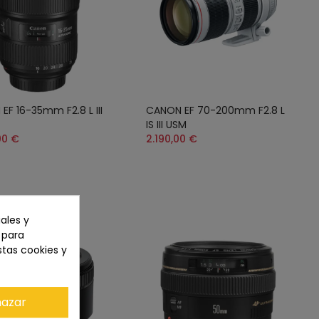
EF 16-35mm F2.8 L III
CANON EF 70-200mm F2.8 L
IS III USM
00 €
2.190,00 €
ales y
n para
stas cookies y
azar