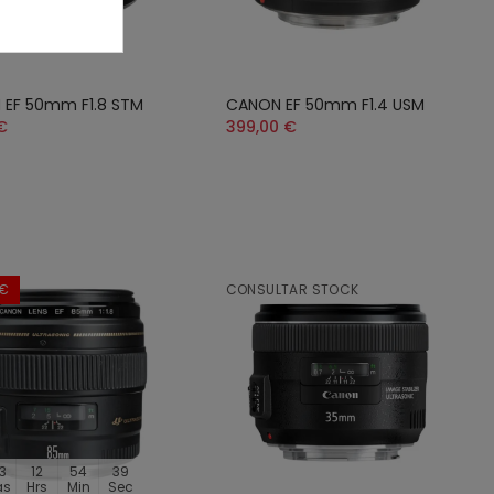
EF 50mm F1.8 STM
CANON EF 50mm F1.4 USM
€
399,00 €
 €
CONSULTAR STOCK
3
12
54
38
as
Hrs
Min
Sec