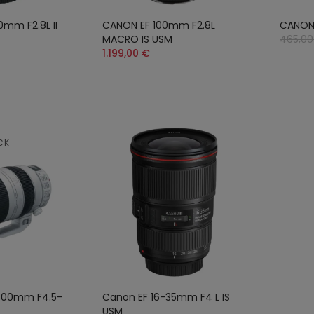
mm F2.8L II
CANON EF 100mm F2.8L
CANON 
MACRO IS USM
465,00
1.199,00 €
CK
400mm F4.5-
Canon EF 16-35mm F4 L IS
USM