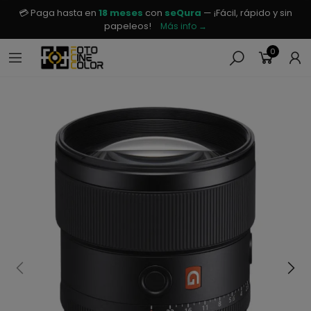
💳 Paga hasta en
18 meses
con
seQura
— ¡Fácil, rápido y sin
papeleos!
Más info →
0