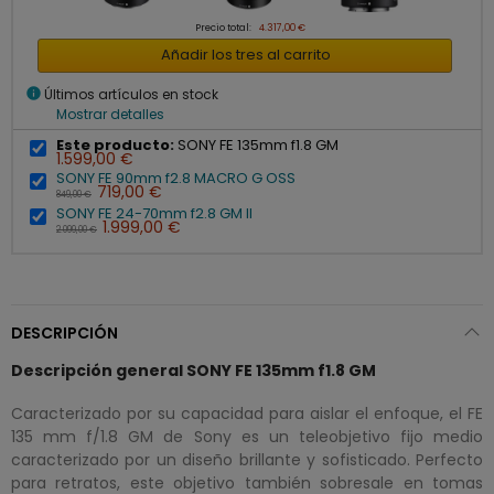
Precio total:
4.317,00 €
Añadir los tres al carrito
info
Últimos artículos en stock
Mostrar detalles
Este producto:
SONY FE 135mm f1.8 GM
1.599,00 €
SONY FE 90mm f2.8 MACRO G OSS
719,00 €
849,00 €
SONY FE 24-70mm f2.8 GM II
1.999,00 €
2.099,00 €
DESCRIPCIÓN
Descripción general SONY FE 135mm f1.8 GM
Caracterizado por su capacidad para aislar el enfoque, el FE
135 mm f/1.8 GM de Sony es un teleobjetivo fijo medio
caracterizado por un diseño brillante y sofisticado. Perfecto
para retratos, este objetivo también sobresale en tomas