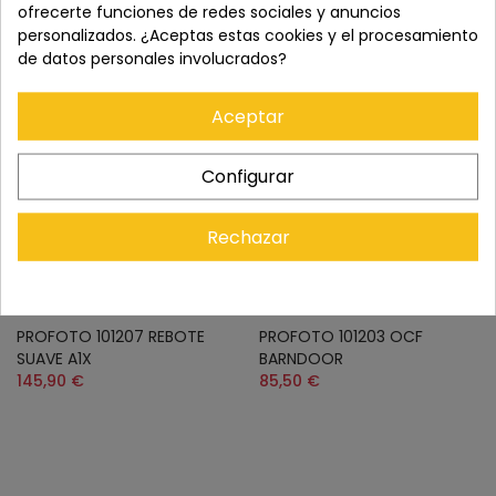
ofrecerte funciones de redes sociales y anuncios
personalizados. ¿Aceptas estas cookies y el procesamiento
de datos personales involucrados?
CONSULTAR STOCK
Aceptar
Configurar
Rechazar
PROFOTO 101207 REBOTE
PROFOTO 101203 OCF
SUAVE A1X
BARNDOOR
145,90 €
85,50 €