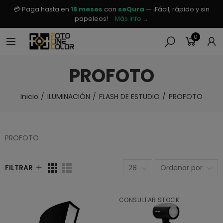
💳 Paga hasta en
18 meses
con
seQura
— ¡Fácil, rápido y sin
papeleos!
Más info →
0
PROFOTO
Inicio
ILUMINACIÓN
FLASH DE ESTUDIO
PROFOTO
PROFOTO
FILTRAR
28
Ordenar por
CONSULTAR STOCK