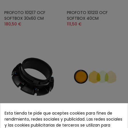
PROFOTO 101217 OCF
PROFOTO 101213 OCF
SOFTBOX 30x60 CM
SOFTBOX 40CM
180,50 €
111,50 €
Esta tienda te pide que aceptes cookies para fines de
PROFOTO 101210 OCF
PROFOTO 101209 KIT GEL A1X
rendimiento, redes sociales y publicidad. Las redes sociales
SPEEDRING
89,00 €
y las cookies publicitarias de terceros se utilizan para
85,50 €