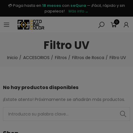
💳 Paga hasta en
18 meses
con
seQura
— ¡Fácil, rápido y sin
papeleos!
Más info →
0
Filtro UV
Inicio
ACCESORIOS
Filtros
Filtros de Rosca
Filtro UV
No hay productos disponibles
¡Estate atento! Próximamente se añadirán más productos.