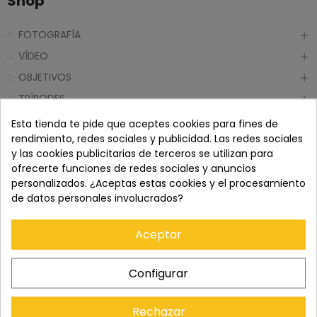
Shop
FOTOGRAFÍA
VÍDEO
OBJETIVOS
TRÍPODES
ACCESORIOS
Esta tienda te pide que aceptes cookies para fines de
rendimiento, redes sociales y publicidad. Las redes sociales
PRISMÁTICOS Y TELESCOPIOS
y las cookies publicitarias de terceros se utilizan para
ILUMINACIÓN
ofrecerte funciones de redes sociales y anuncios
personalizados. ¿Aceptas estas cookies y el procesamiento
DRONES
de datos personales involucrados?
Aceptar
Configurar
Contacto
Rechazar