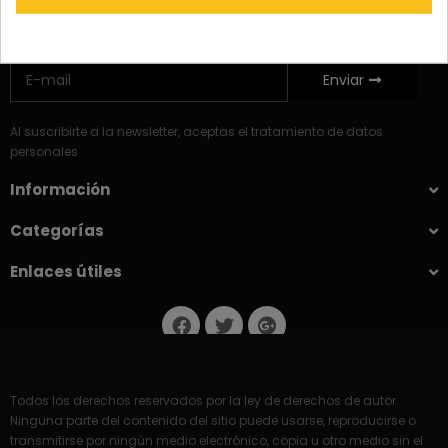
Ofertas y promos
Enviar
Al suscribirte a la newsletter, aceptas el tratamiento de datos
personales
Información
Categorías
Enlaces útiles
Todos los derechos reservados por la ley de derechos de autor.
Ninguna parte del contenido del sitio puede usarse, reproducirse o
transmitirse por ningún medio electrónico, copia u otro medio sin el