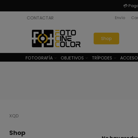
💳 Pag
CONTACTAR
Envío
Cam
Shop
FOTOGRAFÍA
OBJETIVOS
TRÍPODES
ACCESO
XQD
Shop