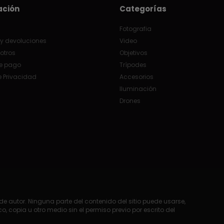
ación
Categorías
Fotografia
y devoluciones
Video
otros
Objetivos
e pago
Trípodes
e Privacidad
Accesorios
Iluminación
Drones
e autor. Ninguna parte del contenido del sitio puede usarse,
o, copia u otro medio sin el permiso previo por escrito del