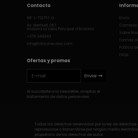
Contacto
Inform
NIF: L-712751-G
Envío
Av. Meritxell, 067
Cambios 
Andorra la Vella Principat d'Andorra
Sobre Nos
+376 349343
Formas d
info@fotocinecolor.com
Política d
FAQs
Ofertas y promos
Enviar
Al suscribirte a la newsletter, aceptas el
tratamiento de datos personales
Todos los derechos reservados por la ley de derechos d
reproducirse o transmitirse por ningún medio electrónic
propietario de los derechos de autor.