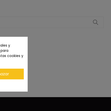
ales y
n para
stas cookies y
azar