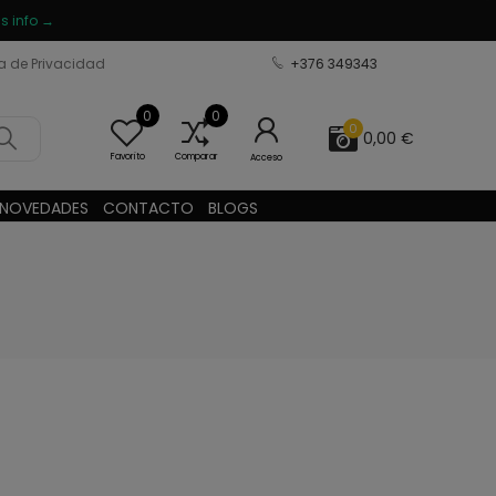
s info →
ca de Privacidad
+376 349343
0
0
0
0,00 €
Favorito
Comparar
Acceso
NOVEDADES
CONTACTO
BLOGS