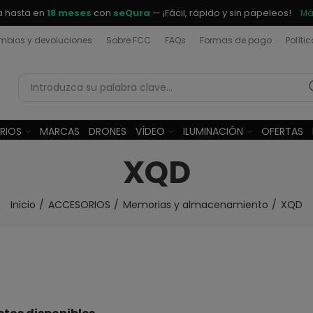
a hasta en
18 meses
con
seQura
— ¡Fácil, rápido y sin papeleos!
Má
bios y devoluciones
Sobre FCC
FAQs
Formas de pago
Políti
RIOS
MARCAS
DRONES
VÍDEO
ILUMINACIÓN
OFERTAS
XQD
Inicio
ACCESORIOS
Memorias y almacenamiento
XQD