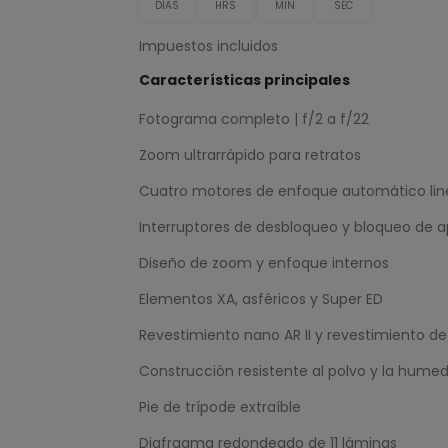
DÍAS
HRS
MIN
SEC
Impuestos incluidos
Características principales
Fotograma completo | f/2 a f/22
Zoom ultrarrápido para retratos
Cuatro motores de enfoque automático line
Interruptores de desbloqueo y bloqueo de a
Diseño de zoom y enfoque internos
Elementos XA, asféricos y Super ED
Revestimiento nano AR II y revestimiento de 
Construcción resistente al polvo y la hume
Pie de trípode extraíble
Diafragma redondeado de 11 láminas