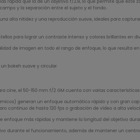
s rápida que la de un objetivo f/2.8, lo que permite que est
campo y la separación entre el sujeto y el fondo.
una alta nitidez y una reproducción suave, ideales para capturar
stellos para lograr un contraste intenso y colores brillantes en 
idad de imagen en todo el rango de enfoque, lo que resulta en u
un bokeh suave y circular.
a cine, el 50-150 mm f/2 GM cuenta con varias características 
icos) generan un enfoque automático rápido y con gran capaci
ro continuo de hasta 120 fps o grabación de vídeo a alta veloc
e enfoque más rápidas y mantiene la longitud del objetivo duran
jetivo durante el funcionamiento, además de mantener un centro