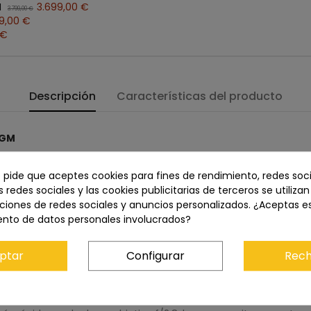
M
3.699,00 €
3.799,00 €
9,00 €
 €
Descripción
Características del producto
 GM
e pide que aceptes cookies para fines de rendimiento, redes soci
s redes sociales y las cookies publicitarias de terceros se utiliza
m f/2 GM de Sony es un teleobjetivo zoom de normal a corto que
ciones de redes sociales y anuncios personalizados. ¿Aceptas e
s, eventos y deportes en interiores y a corta distancia, este ob
ento de datos personales involucrados?
os objetivos fijos por un único zoom rápido sin sacrificar la vel
ptar
Configurar
Rech
s ópticas de mayor rendimiento: las que ofrecen la mayor nitid
e con todos estos requisitos, ya que se propone ser un sustitut