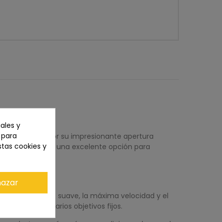
ales y
n para
 se distingue por su impresionante apertura
stas cookies y
jetivo también es una excelente opción para
ocidad.
azar
ez, el bokeh más suave, la máxima velocidad y el
o único para varios objetivos fijos.