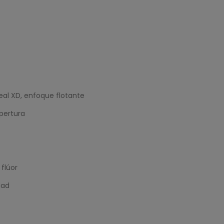
al XD, enfoque flotante
pertura
flúor
dad