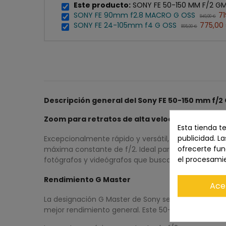
Este producto:
SONY FE 50-150 MM F/2 G
SONY FE 90mm f2.8 MACRO G OSS
71
849,00 €
SONY FE 24-105mm f4 G OSS
775,00
895,00 €
Descripción general del Sony FE 50-150 mm f/2
Zoom para retratos de alta velocidad
Esta tienda t
publicidad. La
Excepcionalmente rápido y versátil, el FE 50-150 m
ofrecerte fun
máxima constante de f/2. Ideal para retratos, boda
el procesami
fotógrafos y videógrafos que buscan reemplazar vari
Rendimiento G Master
Ace
La designación G Master de Sony se reserva para su
mejor rendimiento general. Este 50-150 mm f/2 cumpl