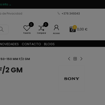
s info →
ca de Privacidad
+376 349343
0
0
0
0,00 €
Favorito
Comparar
Acceso
NOVEDADES
CONTACTO
BLOGS
 50-150 MM F/2 GM
F/2 GM