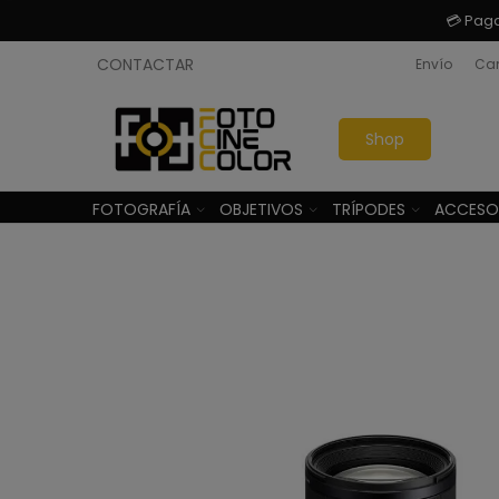
💳 Pag
CONTACTAR
Envío
Cam
Shop
FOTOGRAFÍA
OBJETIVOS
TRÍPODES
ACCESO