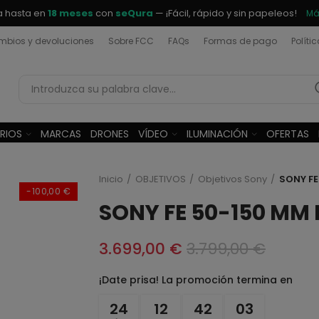
a hasta en
18 meses
con
seQura
— ¡Fácil, rápido y sin papeleos!
Má
bios y devoluciones
Sobre FCC
FAQs
Formas de pago
Políti
RIOS
MARCAS
DRONES
VÍDEO
ILUMINACIÓN
OFERTAS
Inicio
OBJETIVOS
Objetivos Sony
SONY FE
-100,00 €
SONY FE 50-150 MM 
3.699,00 €
3.799,00 €
¡Date prisa! La promoción termina en
24
12
42
03