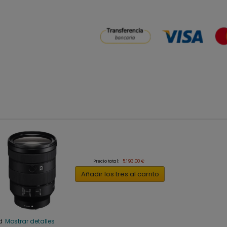
Precio total:
5.193,00 €
Añadir los tres al carrito
ad
Mostrar detalles