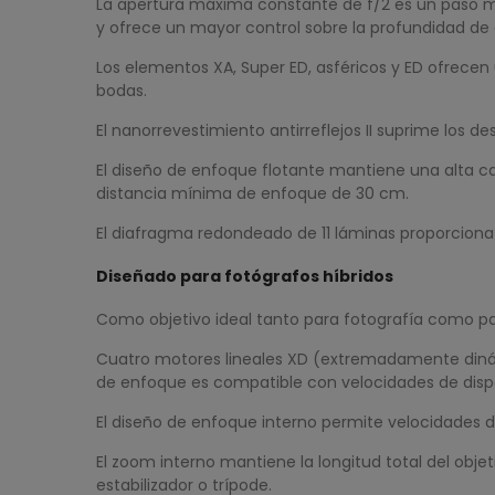
La apertura máxima constante de f/2 es un paso má
y ofrece un mayor control sobre la profundidad de 
Los elementos XA, Super ED, asféricos y ED ofrecen 
bodas.
El nanorrevestimiento antirreflejos II suprime los de
El diseño de enfoque flotante mantiene una alta cal
distancia mínima de enfoque de 30 cm.
El diafragma redondeado de 11 láminas proporciona 
Diseñado para fotógrafos híbridos
Como objetivo ideal tanto para fotografía como par
Cuatro motores lineales XD (extremadamente dinám
de enfoque es compatible con velocidades de dispa
El diseño de enfoque interno permite velocidades d
El zoom interno mantiene la longitud total del ob
estabilizador o trípode.