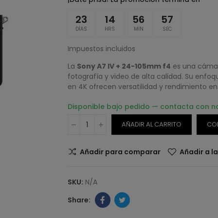
23
14
56
57
DÍAS
HRS
MIN
SEC
Impuestos incluidos
La
Sony A7 IV + 24-105mm f4
es una cámara
fotografía y video de alta calidad. Su enfoq
en 4K ofrecen versatilidad y rendimiento en
Disponible bajo pedido — contacta con n
AÑADIR AL CARRITO
CO
Añadir para comparar
Añadir a l
SKU:
N/A