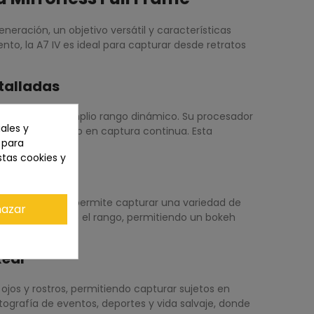
ración, un objetivo versátil y características
to, la A7 IV es ideal para capturar desde retratos
talladas
olores vivos y amplio rango dinámico. Su procesador
ales y
o el rendimiento en captura continua. Esta
n para
stas cookies y
 medio, lo que permite capturar una variedad de
azar
uniforme en todo el rango, permitiendo un bokeh
l en un solo kit.
Real
jos y rostros, permitiendo capturar sujetos en
ografía de eventos, deportes y vida salvaje, donde