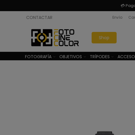
💳 Pag
CONTACTAR
Envío
Cam
Shop
FOTOGRAFÍA
OBJETIVOS
TRÍPODES
ACCESO