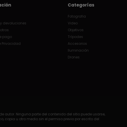
ación
Categorías
Fotografia
y devoluciones
Video
otros
Objetivos
e pago
Trípodes
e Privacidad
Accesorios
Iluminación
Drones
e autor. Ninguna parte del contenido del sitio puede usarse,
o, copia u otro medio sin el permiso previo por escrito del