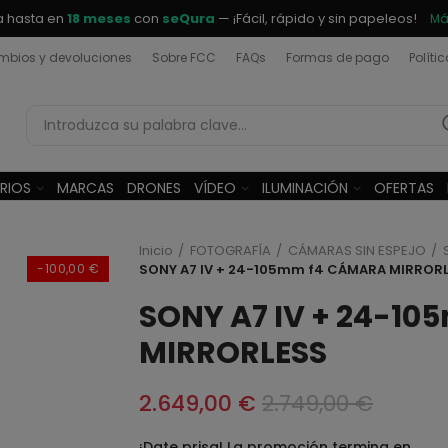
a hasta en
18 meses
con
seQura
— ¡Fácil, rápido y sin papeleos!
Má
bios y devoluciones
Sobre FCC
FAQs
Formas de pago
Políti
RIOS
MARCAS
DRONES
VÍDEO
ILUMINACIÓN
OFERTAS
Inicio
FOTOGRAFÍA
CÁMARAS SIN ESPEJO
-100,00 €
SONY A7 IV + 24-105mm f4 CÁMARA MIRROR
SONY A7 IV + 24-1
MIRRORLESS
2.649,00 €
2.749,00 €
¡Date prisa! La promoción termina en