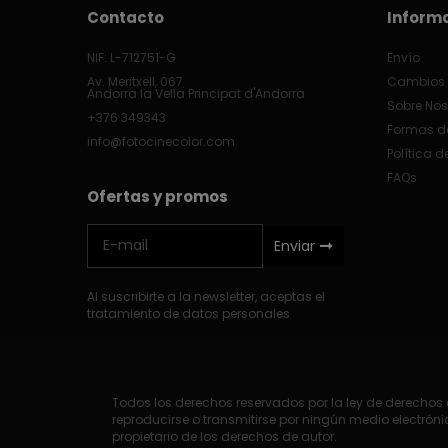
Contacto
Inform
NIF: L-712751-G
Envío
Av. Meritxell, 067
Cambios 
Andorra la Vella Principat d'Andorra
Sobre Nos
+376 349343
Formas d
info@fotocinecolor.com
Política d
FAQs
Ofertas y promos
Enviar
Al suscribirte a la newsletter, aceptas el
tratamiento de datos personales
Todos los derechos reservados por la ley de derechos d
reproducirse o transmitirse por ningún medio electrónic
propietario de los derechos de autor.