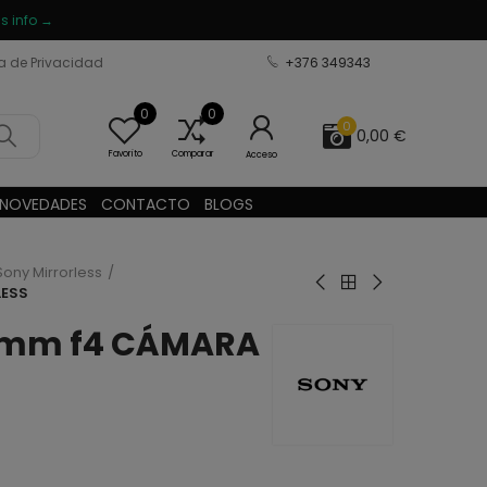
s info →
ca de Privacidad
+376 349343
0
0
0
0,00 €
Favorito
Comparar
Acceso
NOVEDADES
CONTACTO
BLOGS
Sony Mirrorless
LESS
05mm f4 CÁMARA