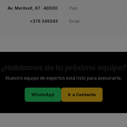
Av. Meritxell, 67 · AD500
País
+376 349343
Email
¿Hablamos de tu próximo equipo?
Nuestro equipo de expertos está listo para asesorarte.
WhatsApp
Ir a Contacto