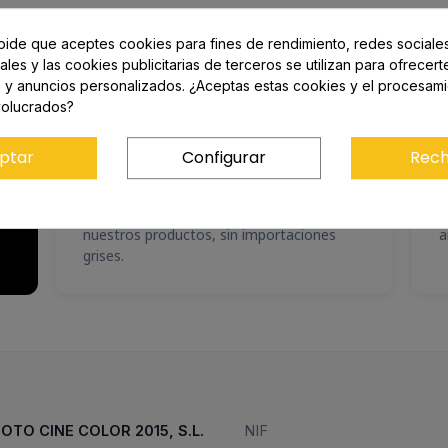
bolsillo
 pide que aceptes cookies para fines de rendimiento, redes sociales
ales y las cookies publicitarias de terceros se utilizan para ofrecer
s y anuncios personalizados. ¿Aceptas estas cookies y el procesam
volucrados?
🛡️
ptar
Configurar
Rech
Producto oficial
T
el
Garantía europea del fabricante en todos
A
nuestros productos, sin importaciones
a
grises.
FOTO CINE COLOR 2015, S.L.
NIF