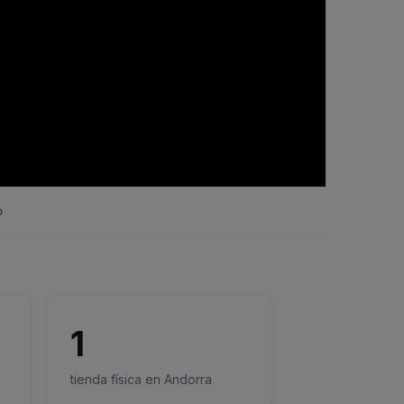
o
1
tienda física en Andorra