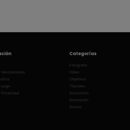
ación
Categorías
Fotografia
 devoluciones
Video
otros
Objetivos
e pago
Trípodes
e Privacidad
Accesorios
Iluminación
Drones