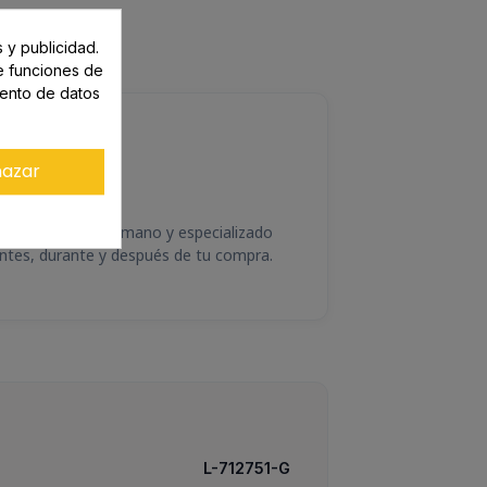
 y publicidad.
te funciones de
iento de datos
🤝
azar
rato cercano
sesoramiento humano y especializado
ntes, durante y después de tu compra.
L-712751-G