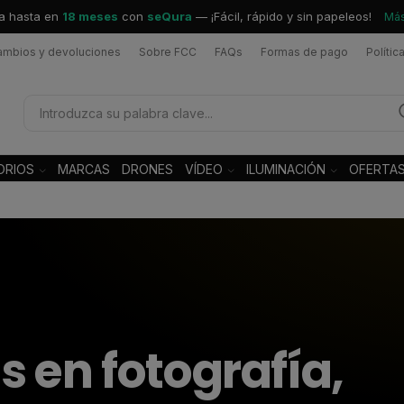
a hasta en
18 meses
con
seQura
— ¡Fácil, rápido y sin papeleos!
Más
ambios y devoluciones
Sobre FCC
FAQs
Formas de pago
Polític
ORIOS
MARCAS
DRONES
VÍDEO
ILUMINACIÓN
OFERTA
s en fotografía,