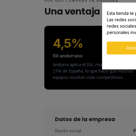
POR QUÉ COMPRAR EN ANDORRA
Una ventaja para tu 
Esta tienda te
Las redes soci
redes sociale
personales in
4,5%
Ace
IGI andorrano
Andorra aplica el IGI, muy inferior al IVA d
21% de España, lo que hace que muchos
equipos resulten más competitivos.
Datos de la empresa
Razón social