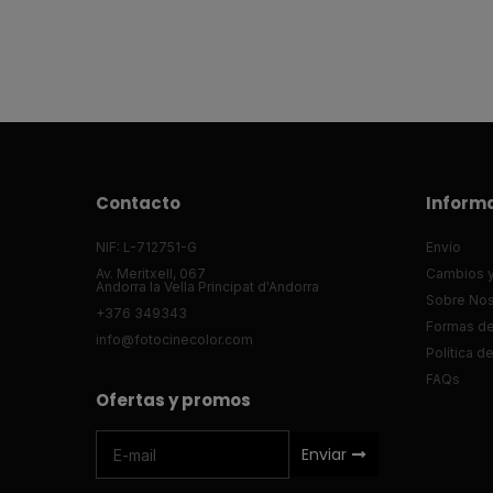
Contacto
Inform
NIF: L-712751-G
Envío
Av. Meritxell, 067
Cambios y
Andorra la Vella Principat d'Andorra
Sobre Nos
+376 349343
Formas d
info@fotocinecolor.com
Política d
FAQs
Ofertas y promos
Enviar