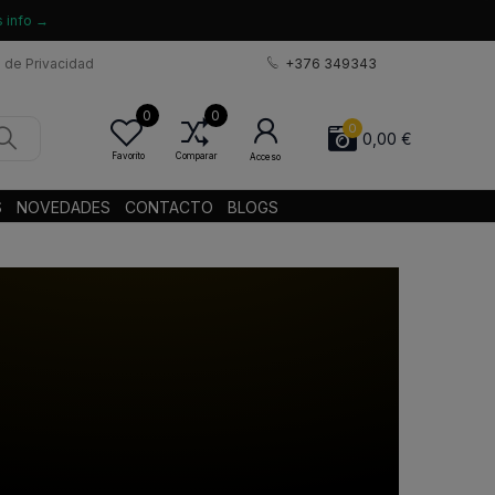
 info →
a de Privacidad
+376 349343
0
0
0
0,00 €
Favorito
Comparar
Acceso
S
NOVEDADES
CONTACTO
BLOGS