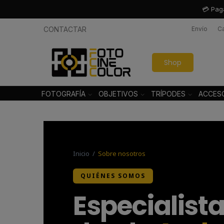
💳 Pag
CONTACTAR
Envío
C
Shop
FOTOGRAFÍA
OBJETIVOS
TRÍPODES
ACCES
Inicio
/
Sobre nosotros
QUIÉNES SOMOS
Especialista