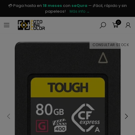
💳 Paga hasta en
18 meses
con
seQura
— ¡Fácil, rápido y sin
papeleos!
Más info →
0
CONSULTAR STOCK