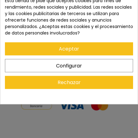
Esta tienda te pide que aceptes cookies para fines de
rendimiento, redes sociales y publicidad. Las redes sociales
Paga con tranquilidad en nuestro TPV virtual 100%
y las cookies publicitarias de terceros se utilizan para
seguro.
ofrecerte funciones de redes sociales y anuncios
personalizados. ¿Aceptas estas cookies y el procesamiento
de datos personales involucrados?
Los pedidos se entregan en un plazo de 5 a 7 días
laborables.
Aceptar
Recuerda que tienes 15 días, desde la recepción
del pedido, para solicitar la devolución.
Configurar
Rechazar