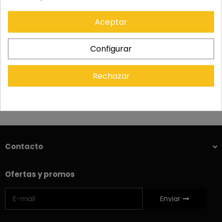
TRÍPODES
ACCESORIOS
Aceptar
PRISMÁTICOS Y TELESCOPIOS
Configurar
ILUMINACIÓN
DRONES
Rechazar
Contacto
Ofertas y promos
Enviar