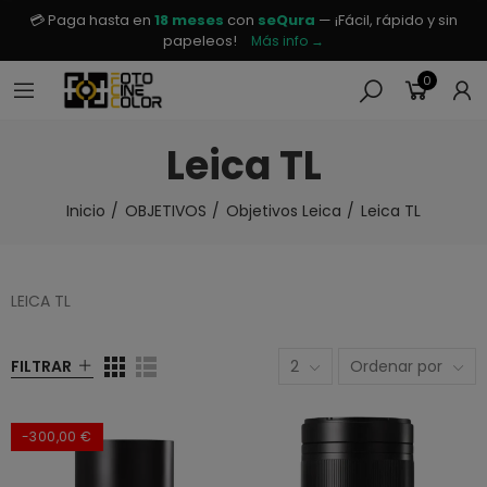
💳 Paga hasta en
18 meses
con
seQura
— ¡Fácil, rápido y sin
papeleos!
Más info →
0
Leica TL
Inicio
OBJETIVOS
Objetivos Leica
Leica TL
LEICA TL
FILTRAR
2
Ordenar por
-300,00 €