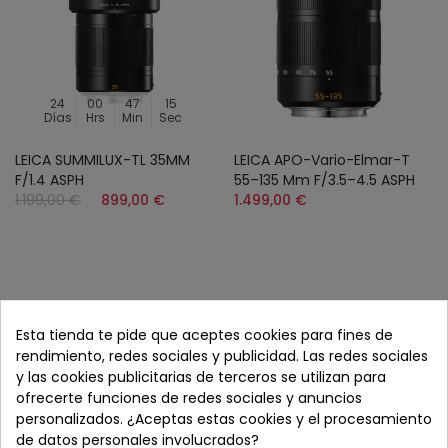
24
00
47
15
Días
Hrs
Min
Sec
LEICA SUMMILUX-TL 35MM
LEICA APO-Vario-Elmar-T
F/1.4 ASPH
55–135 Mm F/3.5–4.5 ASPH
1.199,00 €
899,00 €
1.499,00 €
Shop
Esta tienda te pide que aceptes cookies para fines de
rendimiento, redes sociales y publicidad. Las redes sociales
FOTOGRAFÍA
y las cookies publicitarias de terceros se utilizan para
ofrecerte funciones de redes sociales y anuncios
VÍDEO
personalizados. ¿Aceptas estas cookies y el procesamiento
OBJETIVOS
de datos personales involucrados?