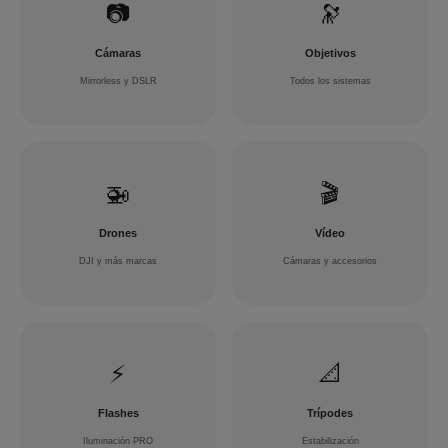
📷
🔭
Cámaras
Objetivos
Mirrorless y DSLR
Todos los sistemas
🚁
🎬
Drones
Vídeo
DJI y más marcas
Cámaras y accesorios
⚡
📐
Flashes
Trípodes
Iluminación PRO
Estabilización