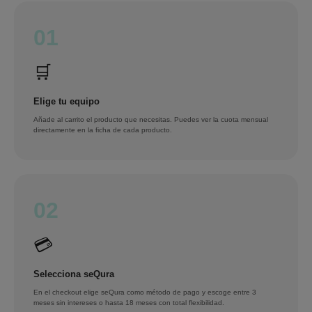
01
🛒
Elige tu equipo
Añade al carrito el producto que necesitas. Puedes ver la cuota mensual
directamente en la ficha de cada producto.
02
💳
Selecciona seQura
En el checkout elige seQura como método de pago y escoge entre 3
meses sin intereses o hasta 18 meses con total flexibilidad.