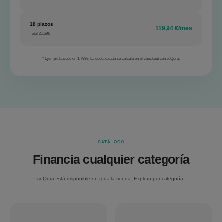
18 plazos
119,94 €/mes
Total 2.159€
* Ejemplo basado en 1.799€. La cuota exacta se calcula en el checkout con seQura.
CATÁLOGO
Financia cualquier categoría
seQura está disponible en toda la tienda. Explora por categoría.