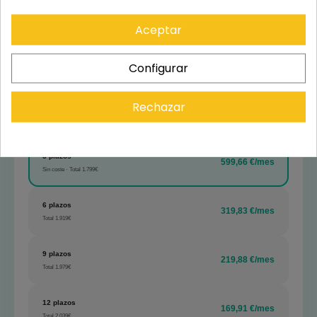
Aceptar
Configurar
Rechazar
3 plazos
599,66 €/mes
Sin coste · Total 1.799€
6 plazos
319,83 €/mes
Total 1.919€
9 plazos
219,88 €/mes
Total 1.979€
12 plazos
169,91 €/mes
Total 2.039€