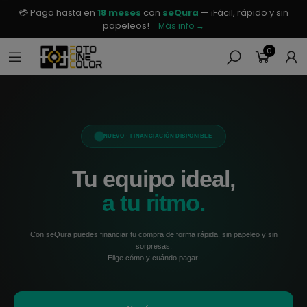
💳 Paga hasta en
18 meses
con
seQura
— ¡Fácil, rápido y sin
papeleos!
Más info →
0
.
NUEVO · FINANCIACIÓN DISPONIBLE
Tu equipo ideal,
a tu ritmo.
Con seQura puedes financiar tu compra de forma rápida, sin papeleo y sin
sorpresas.
Elige cómo y cuándo pagar.