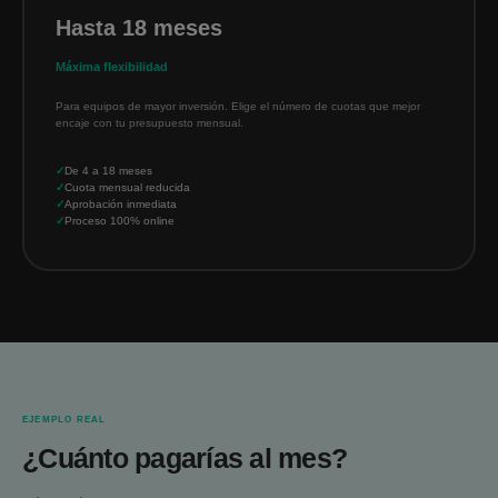
Hasta 18 meses
Máxima flexibilidad
Para equipos de mayor inversión. Elige el número de cuotas que mejor
encaje con tu presupuesto mensual.
De 4 a 18 meses
Cuota mensual reducida
Aprobación inmediata
Proceso 100% online
EJEMPLO REAL
¿Cuánto pagarías al mes?