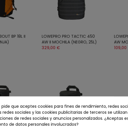
UT BP 18L II
LOWEPRO PRO TACTIC 450
LOWEPR
NJA)
AW II MOCHILA (NEGRO, 25L)
AW MOC
329,00 €
109,00
e pide que aceptes cookies para fines de rendimiento, redes soci
s redes sociales y las cookies publicitarias de terceros se utiliza
ciones de redes sociales y anuncios personalizados. ¿Aceptas e
ento de datos personales involucrados?