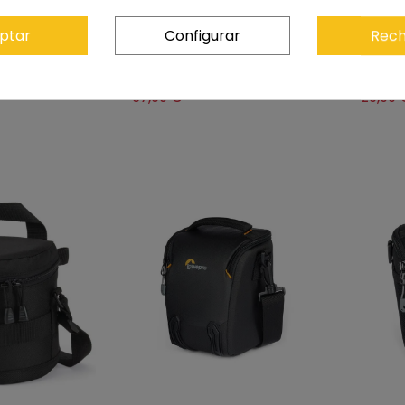
ptar
Configurar
Rech
CHE PARA
LOWEPRO ESTUCHE PARA
LOWEPR
CM (NEGRO)
LENTES 11 X 26CM (NEGRO)
ESTUC
67,90 €
29,00 