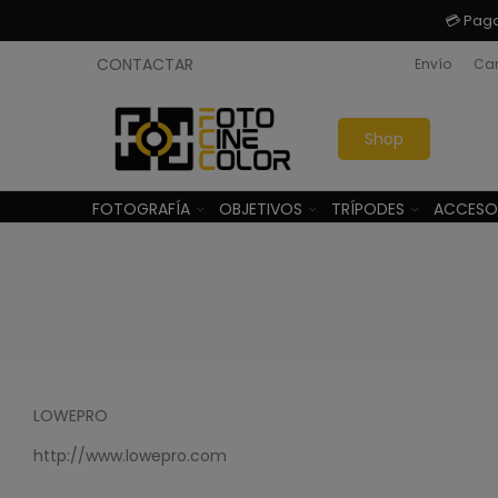
💳 Pag
CONTACTAR
Envío
Cam
Shop
FOTOGRAFÍA
OBJETIVOS
TRÍPODES
ACCESO
LOWEPRO
http://www.lowepro.com