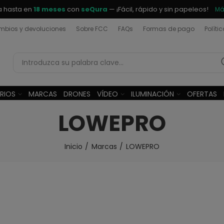
a hasta en
18 meses
con
seQura
— ¡Fácil, rápido y sin papeleos!
Má
bios y devoluciones
Sobre FCC
FAQs
Formas de pago
Políti
RIOS
MARCAS
DRONES
VÍDEO
ILUMINACIÓN
OFERTAS
LOWEPRO
Inicio
Marcas
LOWEPRO