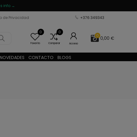
s info →
ca de Privacidad
+376 349343
0
0
0
0,00 €
Favorito
Comparar
Acceso
NOVEDADES
CONTACTO
BLOGS