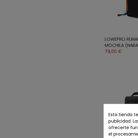
LOWEPRO RUNABO
MOCHILA (NARA
79,00 €
Esta tienda t
publicidad. La
ofrecerte fun
el procesami