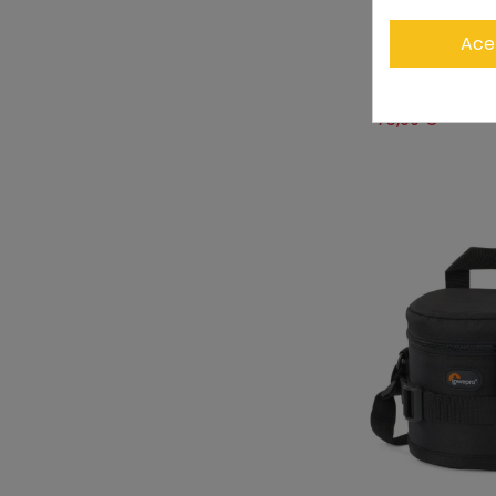
Ace
LOWEPRO ESTU
LENTES 13 X 32
73,90 €