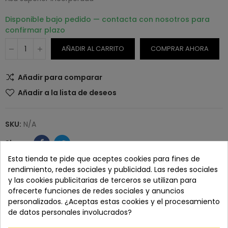
Disponible bajo pedido — contacta con nosotros para
confirmar plazo
AÑADIR AL CARRITO
COMPRAR AHORA
Añadir para comparar
Añadir a la lista de deseos
SKU:
N/A
Esta tienda te pide que aceptes cookies para fines de
rendimiento, redes sociales y publicidad. Las redes sociales
Paga con tranquilidad en nuestro TPV virtual 100%
y las cookies publicitarias de terceros se utilizan para
seguro.
ofrecerte funciones de redes sociales y anuncios
personalizados. ¿Aceptas estas cookies y el procesamiento
de datos personales involucrados?
Los pedidos se entregan en un plazo de 5 a 7 días
laborables.