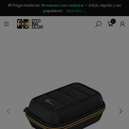
💳 Paga hasta en
18 meses
con
seQura
— ¡Fácil, rápido y sin
papeleos!
Más info →
0