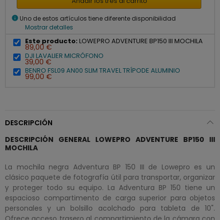
Añadir los tres al carrito
info
Uno de estos artículos tiene diferente disponibilidad
Mostrar detalles
Este producto:
LOWEPRO ADVENTURE BP150 III MOCHILA
89,00 €
DJI LAVALIER MICRÓFONO
39,00 €
BENRO FSL09 AN00 SLIM TRAVEL TRÍPODE ALUMINIO
99,00 €
DESCRIPCIÓN
DESCRIPCIÓN GENERAL LOWEPRO ADVENTURE BP150 III
MOCHILA
La mochila negra Adventura BP 150 III de Lowepro es un
clásico paquete de fotografía útil para transportar, organizar
y proteger todo su equipo. La Adventura BP 150 tiene un
espacioso compartimento de carga superior para objetos
personales y un bolsillo acolchado para tableta de 10".
Ofrece acceso trasero al compartimiento de la cámara con