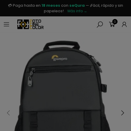
💳 Paga hasta en
18 meses
con
seQura
— ¡Fácil, rápido y sin
papeleos!
Más info →
0