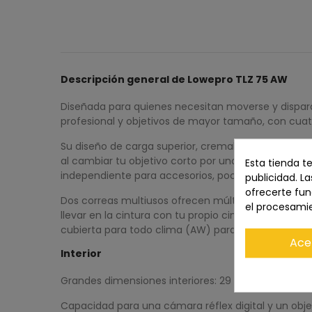
Descripción general de Lowepro TLZ 75 AW
Diseñada para quienes necesitan moverse y disparar
profesional y objetivos de mayor tamaño, con cuat
Su diseño de carga superior, cremallera envolvente 
al cambiar tu objetivo corto por uno largo 70-200 f/
Esta tienda t
independiente para accesorios, poco profundo, en l
publicidad. La
ofrecerte fun
Dos correas multiusos ofrecen múltiples opciones 
el procesami
llevar en la cintura con tu propio cinturón o cinch
cubierta para todo clima (AW) para proteger tu equipo
Ace
Interior
Grandes dimensiones interiores: 29 x 16 x 15 cm
Capacidad para una cámara réflex digital y un ob