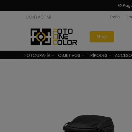
💳 Pag
CONTACTAR
Envío
Cam
Shop
FOTOGRAFÍA
OBJETIVOS
TRÍPODES
ACCESO