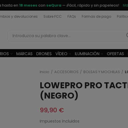
a hasta en
18 meses
con
seQura
— ¡Fácil, rápido y sin papeleos!
Má
bios y devoluciones
Sobre FCC
FAQs
Formas de pago
Políti
RIOS
MARCAS
DRONES
VÍDEO
ILUMINACIÓN
OFERTAS
Inicio
ACCESORIOS
BOLSAS Y MOCHILAS
L
LOWEPRO PRO TACTI
(NEGRO)
99,90 €
Impuestos incluidos