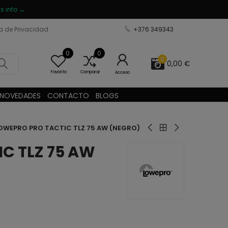
s info →
ca de Privacidad
+376 349343
0
0
0
0,00 €
Favorito
Comparar
Acceso
NOVEDADES
CONTACTO
BLOGS
OWEPRO PRO TACTIC TLZ 75 AW (NEGRO)
C TLZ 75 AW