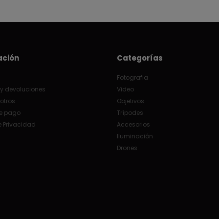
ación
Categorías
Fotografia
y devoluciones
Video
otros
Objetivos
e pago
Trípodes
e Privacidad
Accesorios
Iluminación
Drones