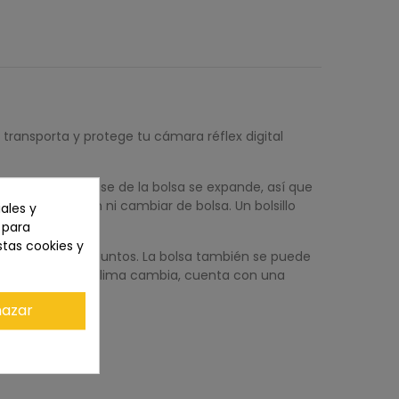
transporta y protege tu cámara réflex digital
pidamente. La base de la bolsa se expande, así que
ar la protección ni cambiar de bolsa. Un bolsillo
ales y
oria y cables.
n para
stas cookies y
 de pecho de 4 puntos. La bolsa también se puede
ia al agua. Si el clima cambia, cuenta con una
azar