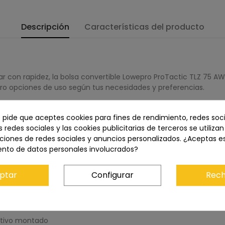
Descripción
Características del producto
 con rapidez, la bolsa convertible Lowepro ProTactic TLZ 75 AW 
ro opciones de uso según tus necesidades y preferencias.
y suave forro interior te permiten guardar y sacar tu equipo rá
2.8, puedes expandirla y transportar tu nuevo equipo sin sacrific
e pide que aceptes cookies para fines de rendimiento, redes soci
a tapa te permite guardar fácilmente baterías, tarjetas de mem
s redes sociales y las cookies publicitarias de terceros se utiliza
ciones de redes sociales y anuncios personalizados. ¿Aceptas e
de transporte, incluyendo bandolera, funda de 3 puntos o arnés
ento de datos personales involucrados?
a. Su exterior está hecho de nailon duradero que ofrece resistenc
 de la lluvia, la nieve, el polvo y la arena.
ptar
Configurar
Rech
jetivo montado