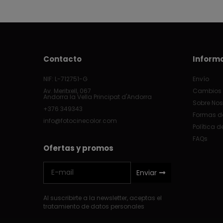
Contacto
Inform
NIF: L-712751-G
Envío
Av. Meritxell, 067
Cambios 
Andorra la Vella Principat d'Andorra
Sobre Nos
+376 349343
Formas d
info@fotocinecolor.com
Política d
FAQs
Ofertas y promos
Enviar
Al suscribirte a la newsletter, aceptas el
tratamiento de datos personales