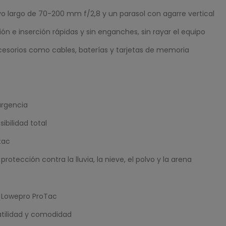
ivo largo de 70-200 mm f/2,8 y un parasol con agarre vertical
ión e inserción rápidas y sin enganches, sin rayar el equipo
ccesorios como cables, baterías y tarjetas de memoria
urgencia
ibilidad total
tac
otección contra la lluvia, la nieve, el polvo y la arena
 Lowepro ProTac
atilidad y comodidad