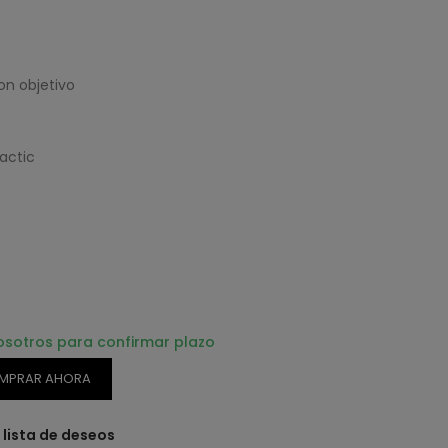
on objetivo
actic
osotros para confirmar plazo
MPRAR AHORA
a lista de deseos