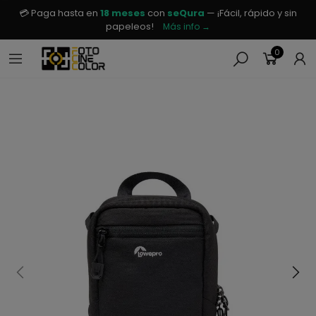
💳 Paga hasta en
18 meses
con
seQura
— ¡Fácil, rápido y sin
papeleos!
Más info →
0