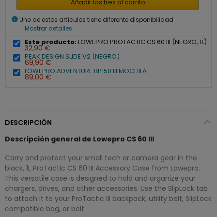
Añadir los tres al carrito
info
Uno de estos artículos tiene diferente disponibilidad
Mostrar detalles
Este producto:
LOWEPRO PROTACTIC CS 60 III (NEGRO, 1L)
32,90 €
PEAK DESIGN SLIDE V2 (NEGRO)
69,90 €
LOWEPRO ADVENTURE BP150 III MOCHILA
89,00 €
DESCRIPCIÓN
Descripción general de Lowepro CS 60 III
Carry and protect your small tech or camera gear in the
black, 1L ProTactic CS 60 III Accessory Case from Lowepro.
This versatile case is designed to hold and organize your
chargers, drives, and other accessories. Use the SlipLock tab
to attach it to your ProTactic III backpack, utility belt, SlipLock
compatible bag, or belt.