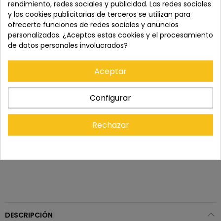
seguro.
rendimiento, redes sociales y publicidad. Las redes sociales
y las cookies publicitarias de terceros se utilizan para
ofrecerte funciones de redes sociales y anuncios
Los pedidos se entregan en un plazo de 5 a 7 días
personalizados. ¿Aceptas estas cookies y el procesamiento
laborables.
de datos personales involucrados?
Aceptar
Recuerda que tienes 15 días, desde la recepción
del pedido, para solicitar la devolución.
Configurar
Rechazar
DESCRIPCIÓN