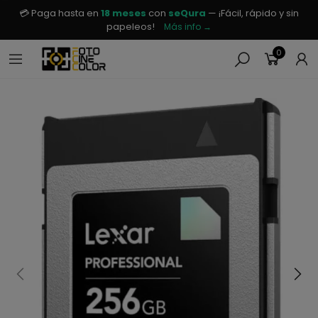
💳 Paga hasta en
18 meses
con
seQura
— ¡Fácil, rápido y sin
papeleos!
Más info →
0