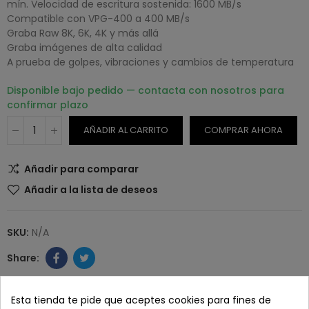
mín. Velocidad de escritura sostenida: 1600 MB/s
Compatible con VPG-400 a 400 MB/s
Graba Raw 8K, 6K, 4K y más allá
Graba imágenes de alta calidad
A prueba de golpes, vibraciones y cambios de temperatura
Disponible bajo pedido — contacta con nosotros para
confirmar plazo
AÑADIR AL CARRITO
COMPRAR AHORA
Añadir para comparar
Añadir a la lista de deseos
SKU:
N/A
Esta tienda te pide que aceptes cookies para fines de
Paga con tranquilidad en nuestro TPV virtual 100%