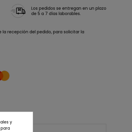
Los pedidos se entregan en un plazo
de 5 a 7 días laborables.
la recepción del pedido, para solicitar la
ales y
n para