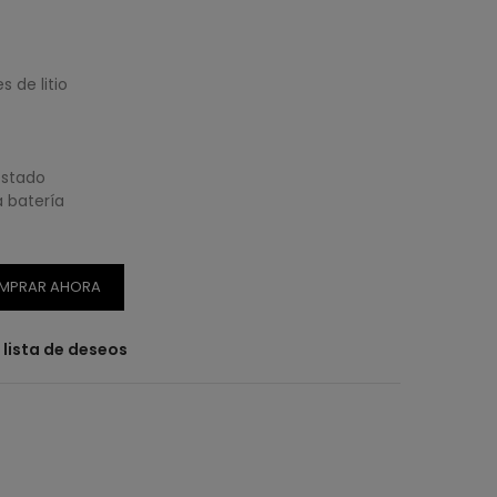
 de litio
estado
 batería
MPRAR AHORA
a lista de deseos