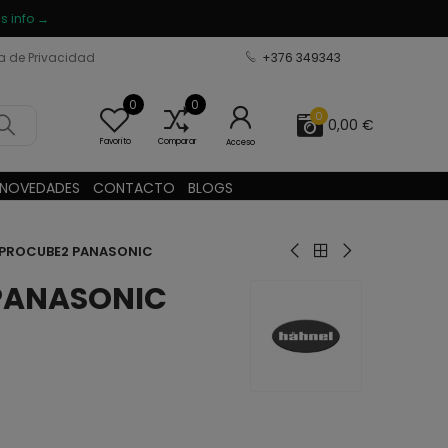
s info →
ca de Privacidad
+376 349343
0
0
0
0,00 €
Favorito
Comparar
Acceso
NOVEDADES
CONTACTO
BLOGS
 PROCUBE2 PANASONIC
PANASONIC