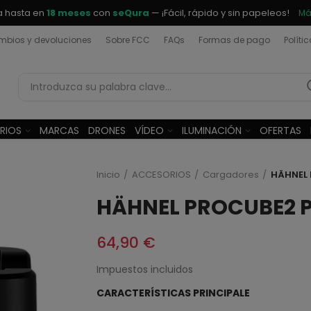
a hasta en
18 meses
con
seQura
— ¡Fácil, rápido y sin papeleos!
Má
bios y devoluciones
Sobre FCC
FAQs
Formas de pago
Políti
RIOS
MARCAS
DRONES
VÍDEO
ILUMINACIÓN
OFERTAS
Inicio
ACCESORIOS
Cargadores
HÄHNEL
HÄHNEL PROCUBE2 
64,90 €
Impuestos incluidos
CARACTERÍSTICAS PRINCIPALE