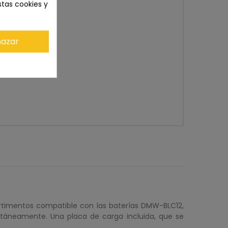
stas cookies y
azar
rtimentos compatible con las baterías DMW-BLC12,
táneamente. Una placa de carga incluida, que se