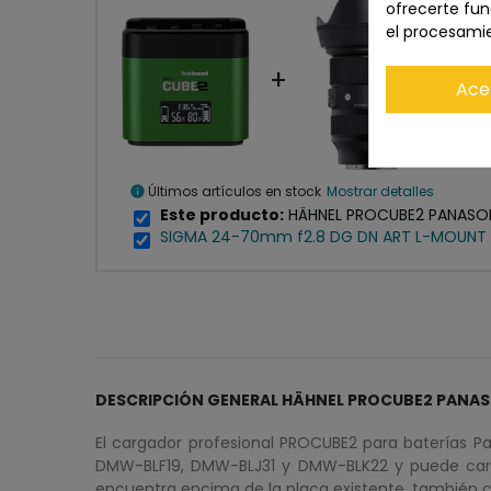
ofrecerte fun
el procesami
+
Ace
A
Últimos artículos en stock
Mostrar detalles
info
Este producto:
HÄHNEL PROCUBE2 PANASO
SIGMA 24-70mm f2.8 DG DN ART L-MOUNT
DESCRIPCIÓN GENERAL HÄHNEL PROCUBE2 PANA
El cargador profesional PROCUBE2 para baterías 
DMW-BLF19, DMW-BLJ31 y DMW-BLK22 y puede carga
encuentra encima de la placa existente, también c