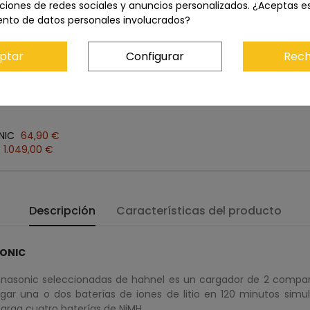
ciones de redes sociales y anuncios personalizados. ¿Aceptas e
ento de datos personales involucrados?
Precio total:
1.113,90 €
ptar
Configurar
Rech
ñadir ambos al carrito
NIC
64,90 €
1.049,00 €
Descripción
Características del producto
SONIC
Panasonic seleccionadas de hahnel es un cargador de 2 compa
r una o dos baterías de iones de litio en 120 minutos simul
arga cuatro baterías de NiMH.