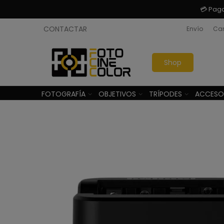
💳 Pag
CONTACTAR
Envío
Cam
Shop
FOTOGRAFÍA
OBJETIVOS
TRÍPODES
ACCESO