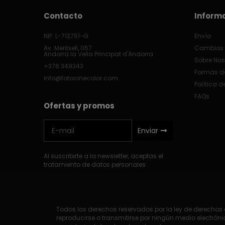
Contacto
Inform
NIF: L-712751-G
Envío
Av. Meritxell, 067
Cambios 
Andorra la Vella Principat d'Andorra
Sobre Nos
+376 349343
Formas d
info@fotocinecolor.com
Política d
FAQs
Ofertas y promos
Enviar
Al suscribirte a la newsletter, aceptas el
tratamiento de datos personales
Todos los derechos reservados por la ley de derechos d
reproducirse o transmitirse por ningún medio electrónic