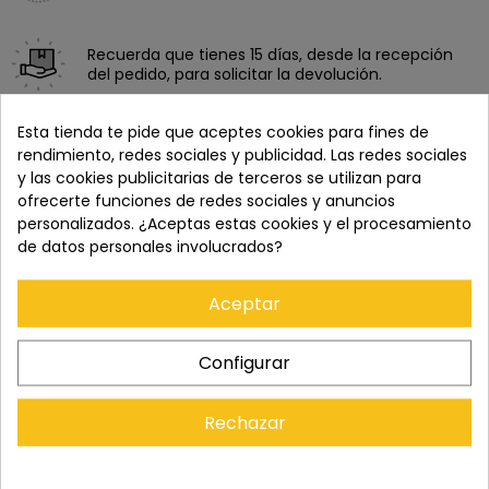
Recuerda que tienes 15 días, desde la recepción
del pedido, para solicitar la devolución.
Esta tienda te pide que aceptes cookies para fines de
rendimiento, redes sociales y publicidad. Las redes sociales
y las cookies publicitarias de terceros se utilizan para
ofrecerte funciones de redes sociales y anuncios
personalizados. ¿Aceptas estas cookies y el procesamiento
de datos personales involucrados?
Aceptar
Comprados juntos habitualmente
Configurar
Rechazar
+
+