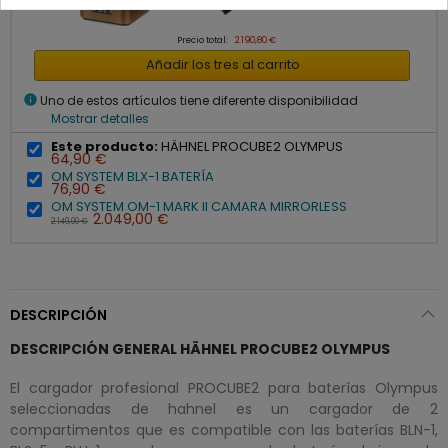
Precio total:
2.190,80 €
Añadir los tres al carrito
info
Uno de estos artículos tiene diferente disponibilidad
Mostrar detalles
Este producto:
HÄHNEL PROCUBE2 OLYMPUS
64,90 €
OM SYSTEM BLX-1 BATERÍA
76,90 €
OM SYSTEM OM-1 MARK II CAMARA MIRRORLESS
2.049,00 €
2.149,00 €
DESCRIPCIÓN
DESCRIPCIÓN GENERAL HÄHNEL PROCUBE2 OLYMPUS
El cargador profesional PROCUBE2 para baterías Olympus
seleccionadas de hahnel es un cargador de 2
compartimentos que es compatible con las baterías BLN-1,