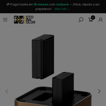
💳 Paga hasta en
18 meses
con
seQura
— ¡Fácil, rápido y sin
papeleos!
Más info →
0