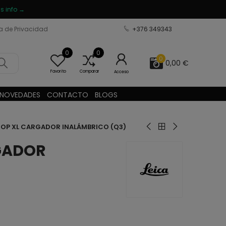
s info →
ca de Privacidad
+376 349343
0
0
0
0,00 €
Favorito
Comparar
Acceso
NOVEDADES
CONTACTO
BLOGS
ROP XL CARGADOR INALÁMBRICO (Q3)
RGADOR