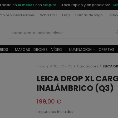
a hasta en
18 meses
con
seQura
— ¡Fácil, rápido y sin papeleos!
Má
bios y devoluciones
Sobre FCC
FAQs
Formas de pago
Políti
RIOS
MARCAS
DRONES
VÍDEO
ILUMINACIÓN
OFERTAS
Inicio
ACCESORIOS
Cargadores
LEICA D
LEICA DROP XL CA
INALÁMBRICO (Q3)
199,00 €
Impuestos incluidos