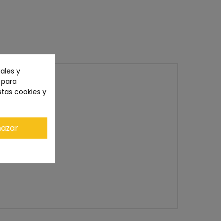
ales y
n para
stas cookies y
azar