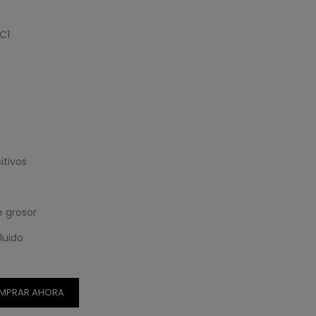
C1
itivos
 grosor
luido
MPRAR AHORA