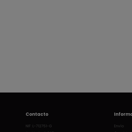
Contacto
Inform
NIF: L-712751-G
Envío