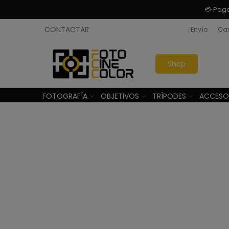
💳 Pag
CONTACTAR
Envío
Cam
Shop
FOTOGRAFÍA
OBJETIVOS
TRÍPODES
ACCESO