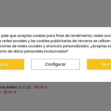
e pide que aceptes cookies para fines de rendimiento, redes soci
s redes sociales y las cookies publicitarias de terceros se utiliza
ciones de redes sociales y anuncios personalizados. ¿Aceptas e
ento de datos personales involucrados?
Precio total:
358,90 €
Añadir los tres al carrito
ptar
Configurar
Rech
INALÁMBRICO (Q3)
199,00 €
0
95,00 €