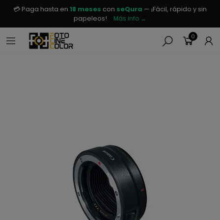
💳 Paga hasta en
18 meses
con
seQura
— ¡Fácil, rápido y sin
papeleos!
Más info →
0