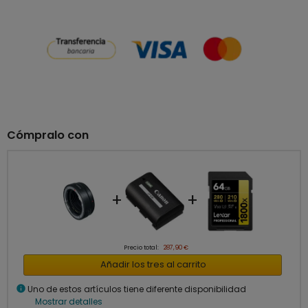
Cómpralo con
+
+
Precio total:
287,90 €
Añadir los tres al carrito
info
Uno de estos artículos tiene diferente disponibilidad
Mostrar detalles