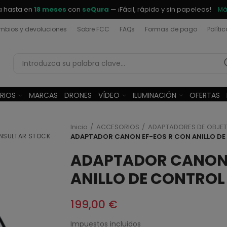
a hasta en
18 meses
con
seQura
— ¡Fácil, rápido y sin papeleos!
Má
bios y devoluciones
Sobre FCC
FAQs
Formas de pago
Políti
RIOS
MARCAS
DRONES
VÍDEO
ILUMINACIÓN
OFERTAS
Inicio
ACCESORIOS
ADAPTADORES DE OBJET
NSULTAR STOCK
ADAPTADOR CANON EF-EOS R CON ANILLO D
ADAPTADOR CANON 
ANILLO DE CONTROL
199,00 €
Impuestos incluidos