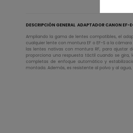
DESCRIPCIÓN GENERAL ADAPTADOR CANON EF-EO
Ampliando la gama de lentes compatibles, el adap
cualquier lente con montura EF o EF-S a la cámara d
las lentes nativas con montura RF, para ajustar d
proporciona una respuesta táctil cuando se gira, 
completas de enfoque automático y estabilizaci
montada. Además, es resistente al polvo y al agua,