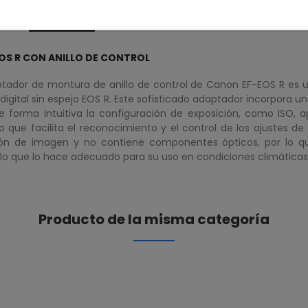
Descripción
Características del producto
S R CON ANILLO DE CONTROL
tador de montura de anillo de control de Canon EF-EOS R es 
igital sin espejo EOS R. Este sofisticado adaptador incorpora un 
e forma intuitiva la configuración de exposición, como ISO, 
lo que facilita el reconocimiento y el control de los ajustes 
ón de imagen y no contiene componentes ópticos, por lo que 
 lo que lo hace adecuado para su uso en condiciones climáticas
Producto de la misma categoría