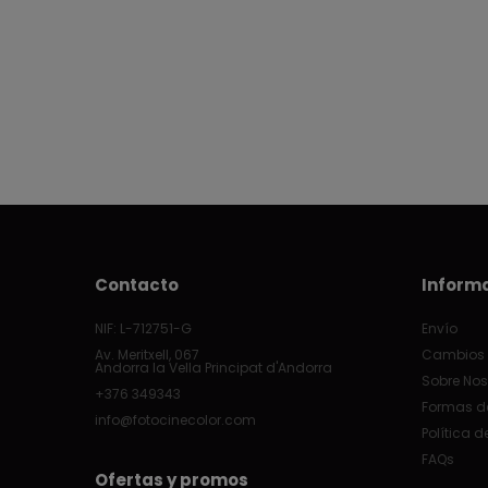
Contacto
Inform
NIF: L-712751-G
Envío
Av. Meritxell, 067
Cambios 
Andorra la Vella Principat d'Andorra
Sobre Nos
+376 349343
Formas d
info@fotocinecolor.com
Política d
FAQs
Ofertas y promos