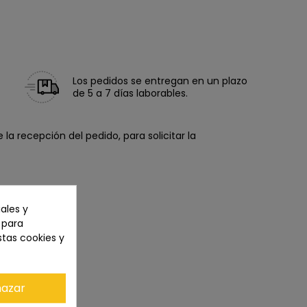
Los pedidos se entregan en un plazo
de 5 a 7 días laborables.
la recepción del pedido, para solicitar la
ales y
n para
stas cookies y
azar