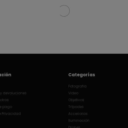
ación
Categorías
Fotografia
y devoluciones
Video
otros
Objetivos
e pago
Trípodes
e Privacidad
Accesorios
Iluminación
Drones