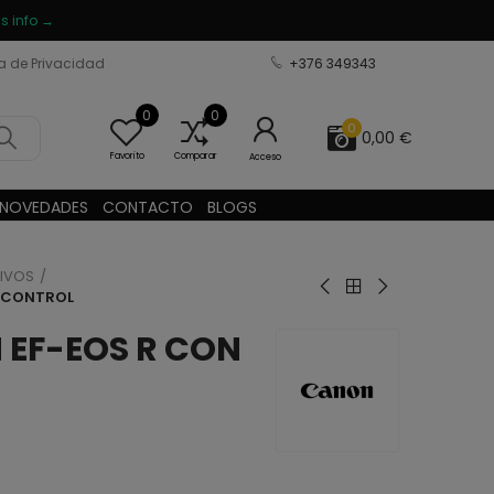
s info →
ca de Privacidad
+376 349343
0
0
0
0,00 €
Favorito
Comparar
Acceso
NOVEDADES
CONTACTO
BLOGS
IVOS
E CONTROL
EF-EOS R CON