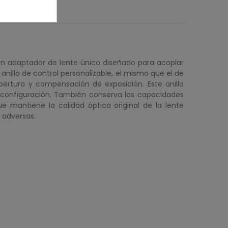
un adaptador de lente único diseñado para acoplar
anillo de control personalizable, el mismo que el de
apertura y compensación de exposición. Este anillo
de configuración. También conserva las capacidades
mantiene la calidad óptica original de la lente
 adversas.