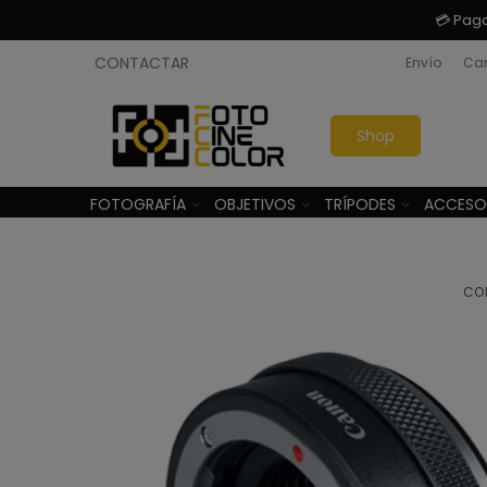
💳 Pag
CONTACTAR
Envío
Cam
Shop
FOTOGRAFÍA
OBJETIVOS
TRÍPODES
ACCESO
CO