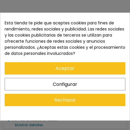
Esta tienda te pide que aceptes cookies para fines de
rendimiento, redes sociales y publicidad. Las redes sociales
y las cookies publicitarias de terceros se utilizan para
ofrecerte funciones de redes sociales y anuncios
personalizados. ¿Aceptas estas cookies y el procesamiento
de datos personales involucrados?
Cómpralo con
Aceptar
+
Configurar
Rechazar
Precio total:
754,00 €
Añadir ambos al carrito
info
Últimos artículos en stock
Mostrar detalles