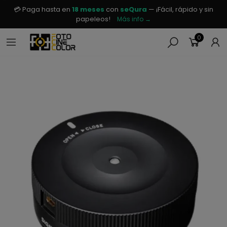
💳 Paga hasta en
18 meses
con
seQura
— ¡Fácil, rápido y sin
papeleos!
Más info →
0