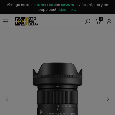
💳 Paga hasta en
18 meses
con
seQura
— ¡Fácil, rápido y sin
papeleos!
Más info →
0