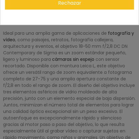
Rechazar
DESCRIPCIÓN
Descripción general del Sigma 18-50 mm f/2.8 DC DN
Contemporary
Ideal para una amplia gama de aplicaciones de
fotografía y
vídeo
, como paisajes, retratos, fotografía callejera,
arquitectura y eventos, el objetivo 18-50 mm f/2,8 DC DN
Contemporary de Sigma es un zoom estándar pequeño,
ligero y luminoso para
cámaras sin espejo
con sensor
recortado. Disponible con montura Leica L, este objetivo
ofrece un versátil rango de zoom equivalente a fotograma
completo de 27-75 y una amplia apertura constante de
f/2,8 en todo el rango de zoom. El diseño del objetivo incluye
tres elementos asféricos de vidrio moldeado de alta
precisión, junto con un elemento especial de baja dispersión.
Juntos, minimizan el número total de elementos para lograr
una calidad óptica excepcional sin un peso excesivo. El
autoenfoque es excepcionalmente rápido y silencioso
gracias al motor paso a paso del objetivo, lo que resulta
especialmente útil al grabar vídeo o capturar sujetos en
rápido movimiento, como niños y animales. Un objetivo de