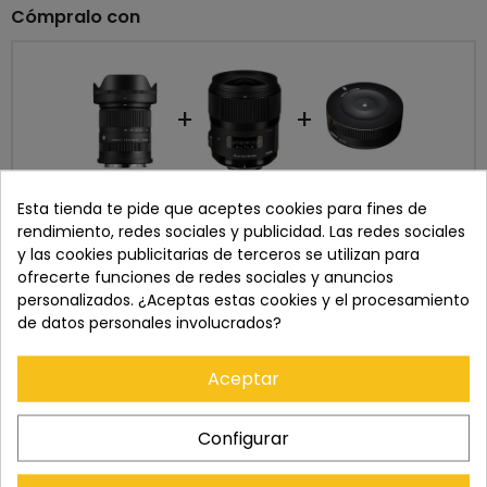
Cómpralo con
+
+
Precio total:
1.233,00 €
Esta tienda te pide que aceptes cookies para fines de
Añadir los tres al carrito
rendimiento, redes sociales y publicidad. Las redes sociales
y las cookies publicitarias de terceros se utilizan para
info
Últimos artículos en stock
ofrecerte funciones de redes sociales y anuncios
Mostrar detalles
personalizados. ¿Aceptas estas cookies y el procesamiento
Este producto:
SIGMA 18-50MM F2.8 DC DN
de datos personales involucrados?
CONTEMPORARY (LEICA L)
479,00 €
SIGMA 35mm f1.4 DG HSM ART NIKON
699,00 €
Aceptar
SIGMA USB DOCK UD-01
55,00 €
Configurar