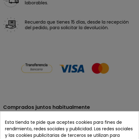
laborables.
Recuerda que tienes 15 días, desde la recepción
del pedido, para solicitar la devolución.
Comprados juntos habitualmente
Esta tienda te pide que aceptes cookies para fines de
rendimiento, redes sociales y publicidad. Las redes sociales
+
y las cookies publicitarias de terceros se utilizan para