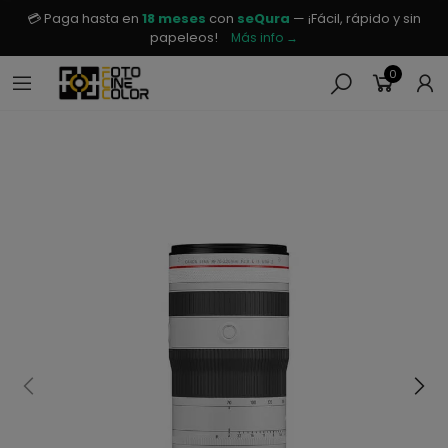
💳 Paga hasta en
18 meses
con
seQura
— ¡Fácil, rápido y sin
papeleos!
Más info →
0