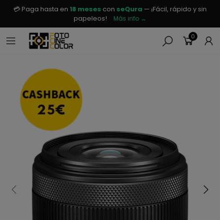
💳 Paga hasta en
18 meses
con
seQura
— ¡Fácil, rápido y sin
papeleos!
Más info →
0