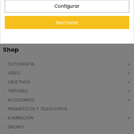
NISSIN MG80 PRO FLASH
Configurar
SONY
299,00 €
Rechazar
Shop
FOTOGRAFÍA
VÍDEO
OBJETIVOS
TRÍPODES
ACCESORIOS
PRISMÁTICOS Y TELESCOPIOS
ILUMINACIÓN
DRONES