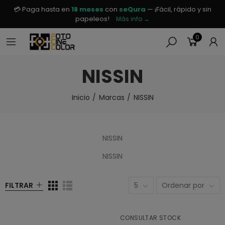
💳 Paga hasta en
18 meses
con
seQura
— ¡Fácil, rápido y sin
papeleos!
Más info →
0
NISSIN
Inicio
Marcas
NISSIN
NISSIN
NISSIN
FILTRAR
5
Ordenar por
CONSULTAR STOCK