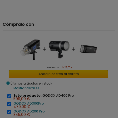
Cómpralo con
+
+
Precio total:
1.423,00 €
Añadir los tres al carrito
info
Últimos artículos en stock
Mostrar detalles
Este producto:
GODOX AD400 Pro
599,00 €
GODOX AD300Pro
479,00 €
GODOX AD200 Pro
345,00 €