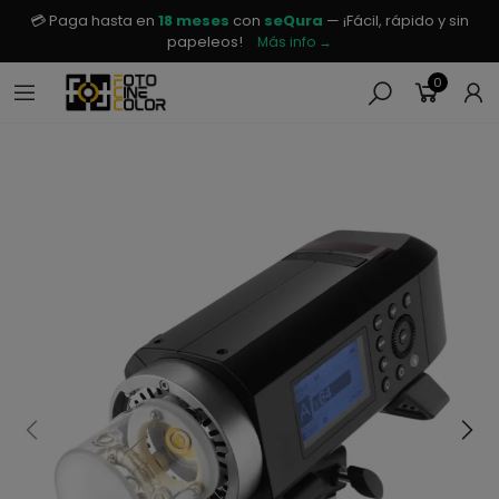
💳 Paga hasta en
18 meses
con
seQura
— ¡Fácil, rápido y sin
papeleos!
Más info →
0