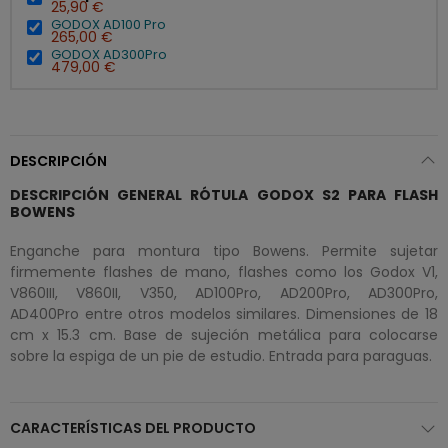
25,90 €
GODOX AD100 Pro
265,00 €
GODOX AD300Pro
479,00 €
DESCRIPCIÓN
DESCRIPCIÓN GENERAL RÓTULA GODOX S2 PARA FLASH
BOWENS
Enganche para montura tipo Bowens. Permite sujetar
firmemente flashes de mano, flashes como los Godox V1,
V860III, V860II, V350, AD100Pro, AD200Pro, AD300Pro,
AD400Pro entre otros modelos similares. Dimensiones de 18
cm x 15.3 cm. Base de sujeción metálica para colocarse
sobre la espiga de un pie de estudio. Entrada para paraguas.
CARACTERÍSTICAS DEL PRODUCTO