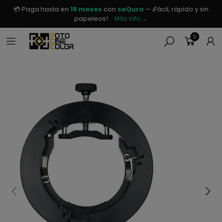
💳 Paga hasta en
18 meses
con
seQura
— ¡Fácil, rápido y sin
papeleos!
Más info →
0