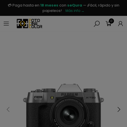
💳 Paga hasta en
18 meses
con
seQura
— ¡Fácil, rápido y sin
papeleos!
Más info →
0