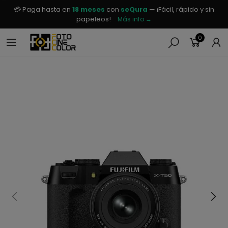
💳 Paga hasta en
18 meses
con
seQura
— ¡Fácil, rápido y sin
papeleos!
Más info →
0