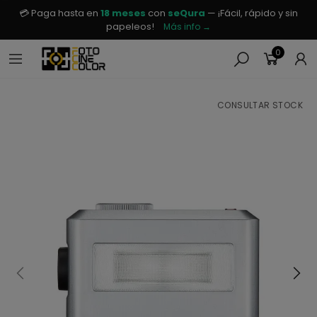
💳 Paga hasta en
18 meses
con
seQura
— ¡Fácil, rápido y sin
papeleos!
Más info →
0
CONSULTAR STOCK