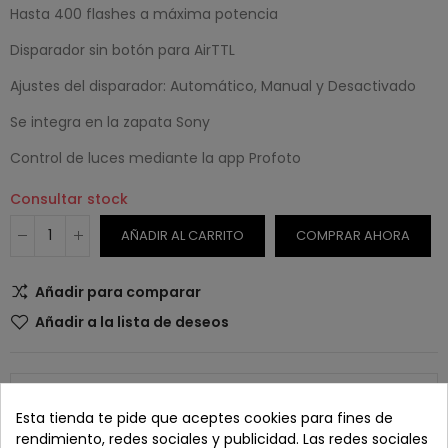
Hasta 400 flashes a máxima potencia
Disparador sin botón para AirTTL
Ajustes del disparador: Automático, Manual y Desactivado
Se integra en la zapata Sony
Control de luces mediante la app Profoto
Consultar stock
AÑADIR AL CARRITO
COMPRAR AHORA
Añadir para comparar
Añadir a la lista de deseos
Esta tienda te pide que aceptes cookies para fines de
rendimiento, redes sociales y publicidad. Las redes sociales