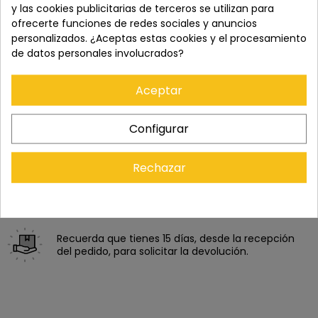
NOTIFICARME CUANDO ESTÉ DISPONIBLE
y las cookies publicitarias de terceros se utilizan para
ofrecerte funciones de redes sociales y anuncios
personalizados. ¿Aceptas estas cookies y el procesamiento
de datos personales involucrados?
SKU:
N/A
Aceptar
Paga con tranquilidad en nuestro TPV virtual 100%
Configurar
seguro.
Rechazar
Los pedidos se entregan en un plazo de 5 a 7 días
laborables.
Recuerda que tienes 15 días, desde la recepción
del pedido, para solicitar la devolución.