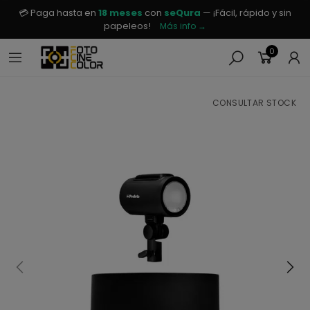
💳 Paga hasta en
18 meses
con
seQura
— ¡Fácil, rápido y sin
papeleos!
Más info →
0
CONSULTAR STOCK