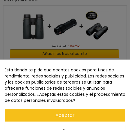
+
+
Precio total:
1.164,00 €
Añadir los tres al carrito
info
Últimos artículos en stock
Esta tienda te pide que aceptes cookies para fines de
Mostrar detalles
rendimiento, redes sociales y publicidad. Las redes sociales
Este producto:
PENTAX 9x42 SD WP BINOCULARES
350,00 €
y las cookies publicitarias de terceros se utilizan para
LEICA MONOVID 8X20 MONOCULAR
ofrecerte funciones de redes sociales y anuncios
465,00 €
personalizados. ¿Aceptas estas cookies y el procesamiento
NIKON M5 10X42 BINOCULARES
349,00 €
de datos personales involucrados?
Aceptar
DESCRIPCIÓN