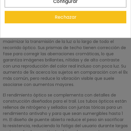
Configurar
Descripción general de la Pentax Serie S WP 9x42
Rechazar
Pentax diseñó los binoculares SD WP 9x42 Serie S para una
larga vida útil en exteriores, en cualquier condición climática
e iluminación. Los objetivos de 42 mm cuentan con un
revestimiento multicapa completo para reducir los reflejos y
maximizar la transmisión de la luz a lo largo de todo el
recorrido óptico. Sus prismas de techo tienen corrección de
fase para corregir las aberraciones cromáticas, lo que
garantiza imágenes brillantes, nítidas y de alto contraste
con una reproducción del color real incluso con poca luz. Su
aumento de 9x acerca los sujetos en comparación con el 8x
más común, pero reduce la vibración visible que suele
asociarse con aumentos mayores.
El rendimiento óptico se complementa con detalles de
construcción diseñados para el trail. Los tubos ópticos están
rellenos de nitrógeno y sellados con juntas tóricas para un
rendimiento antivaho y para que sean sumergibles hasta 1
m. El diseño de puente abierto reduce el peso sin sacrificar
la resistencia, reduciendo la fatiga del usuario durante largas