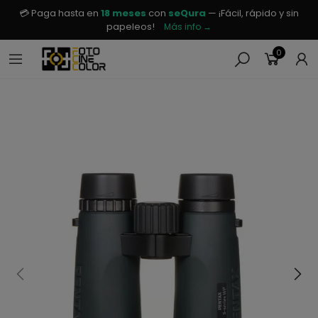
💳 Paga hasta en
18 meses
con
seQura
— ¡Fácil, rápido y sin
papeleos!
Más info →
0