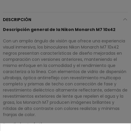
DESCRIPCIÓN
Descripción general de la Nikon Monarch M7 10x42
Con un amplio ángulo de visión que ofrece una experiencia
visual inmersiva, los binoculares Nikon Monarch M7 10x42
negros presentan características de diseño mejoradas en
comparación con versiones anteriores, manteniendo el
mismo enfoque en la comodidad y el rendimiento que
caracteriza a la línea. Con elementos de vidrio de dispersión
ultrabaja, óptica antirreflejo con revestimiento multicapa
completo y prismas de techo con corrección de fase y
revestimiento dieléctrico altamente reflectante, además de
revestimientos exteriores de lente que repelen el agua y la
grasa, los Monarch M7 producen imágenes brillantes y
nítidas de alto contraste con colores realistas y mínimas
franjas de color.
Rendimiento óptico