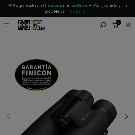
💳 Paga hasta en
18 meses
con
seQura
— ¡Fácil, rápido y sin
papeleos!
Más info →
0