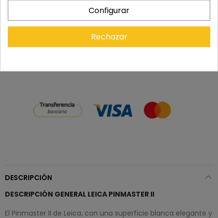
laborables.
Configurar
Rechazar
Recuerda que tienes 15 días, desde la recepción
del pedido, para solicitar la devolución.
DESCRIPCIÓN
DESCRIPCIÓN GENERAL LEICA PINMASTER II
El Pinmaster II de Leica, con una superficie blanca elegante y