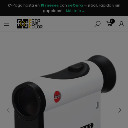
💳 Paga hasta en
18 meses
con
seQura
— ¡Fácil, rápido y sin
papeleos!
Más info →
0