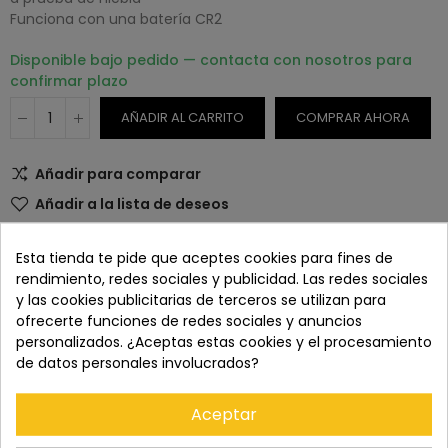
Funciona con una batería CR2
Disponible bajo pedido — contacta con nosotros para
confirmar plazo
AÑADIR AL CARRITO
COMPRAR AHORA
Añadir para comparar
Añadir a la lista de deseos
Esta tienda te pide que aceptes cookies para fines de
SKU:
40553
rendimiento, redes sociales y publicidad. Las redes sociales
y las cookies publicitarias de terceros se utilizan para
ofrecerte funciones de redes sociales y anuncios
personalizados. ¿Aceptas estas cookies y el procesamiento
de datos personales involucrados?
Paga con tranquilidad en nuestro TPV virtual 100%
seguro.
Aceptar
Los pedidos se entregan en un plazo de 5 a 7 días