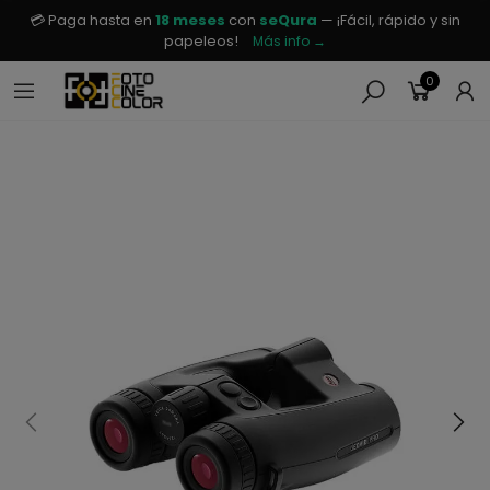
💳 Paga hasta en
18 meses
con
seQura
— ¡Fácil, rápido y sin
papeleos!
Más info →
0