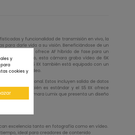
sticadas y funcionalidad de transmisión en vivo, la
 para darle vida a su visión. Beneficiándose de un
ámara Lumix que ofrece AF híbrido de fase para un
cesador mejorado, esta cámara graba vídeo de 6K
ales y
para vídeo, el S5 IIX también está equipado con un
n para
ras se graba video.
stas cookies y
usuario profesional. Estos incluyen salida de datos
ón en vivo también es estándar y el S5 IIX ofrece
azar
a es la primera cámara Lumix que presenta un diseño
an excelencia tanto en fotografía como en vídeo.
tiempo, ideal para creadores de contenido