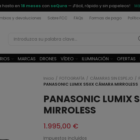
a hasta en
18 meses
con
seQura
— ¡Fácil, rápido y sin papeleos!
Má
bios y devoluciones
Sobre FCC
FAQs
Formas de pago
Políti
RIOS
MARCAS
DRONES
VÍDEO
ILUMINACIÓN
OFERTAS
Inicio
FOTOGRAFÍA
CÁMARAS SIN ESPEJO
PANASONIC LUMIX S5IIX CÁMARA MIRROLESS
PANASONIC LUMIX 
MIRROLESS
1.995,00 €
Impuestos incluidos