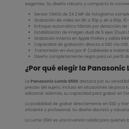
exigentes. Su diseño robusto y compacto la convie
Sensor CMOS de 24.2 MP de fotograma comple
Grabación de vídeo en 6K a 30p y 4K a 60p, 10-b
Enfoque automático híbrido por detección de 
Estabilización de imagen dual de 5 ejes (Dual I.S
Grabación interna en Apple ProRes y salida RA
Capacidad de grabación directa a SSD vía USB.
Transmisión en vivo por IP (cableada e inalámb
Diseño completamente negro para un perfil di
¿Por qué elegir la Panasonic 
La
Panasonic Lumix S5IIX
destaca por su versatil
preciso del sujeto, incluso en situaciones de poca 
adicional. Además, su capacidad para grabar en fo
La posibilidad de grabar directamente en SSD y tran
eficiente y profesional. Su diseño discreto y robus
La Lumix S5IIX es una inversión sólida para quienes