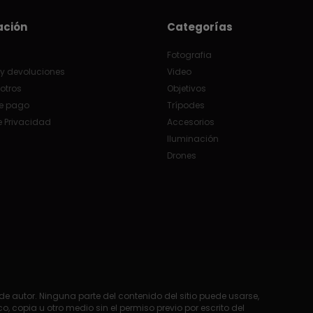
ación
Categorías
Fotografia
y devoluciones
Video
otros
Objetivos
e pago
Trípodes
e Privacidad
Accesorios
Iluminación
Drones
e autor. Ninguna parte del contenido del sitio puede usarse,
o, copia u otro medio sin el permiso previo por escrito del