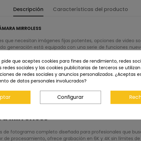
Descripción
Características del producto
CÁMARA MIRROLESS
 que necesitan imágenes fijas potentes, opciones de video sofi
da generación está equipada con una serie de funciones nuevas
to actualizado con tecnología L2, la S5 IIX es la primera c
ciso. Aprovechando al máximo el sensor de 24,2 MP y el pro
e pide que aceptes cookies para fines de rendimiento, redes soci
tá disponible la captura ilimitada de vídeo de 4K. Optimizado 
s redes sociales y las cookies publicitarias de terceros se utiliza
ando para mejorar aún más la estabilización de la imagen mient
ciones de redes sociales y anuncios personalizados. ¿Aceptas e
ento de datos personales involucrados?
recargado con funciones de video sofisticadas que benefician al 
ALL-Intra y grabación ProRes. La funcionalidad de transmisi
ptar
Configurar
Rech
os inteligentes y transmisión IP por cable. Además, esta cámar
a Mirrorless
s de fotograma completo diseñada para profesionales que busc
de procesamiento, ofrece grabación en 6K y 4K sin límites de 