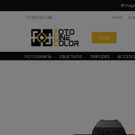
💳 Pag
CONTACTAR
Envío
Cam
Shop
FOTOGRAFÍA
OBJETIVOS
TRÍPODES
ACCESO