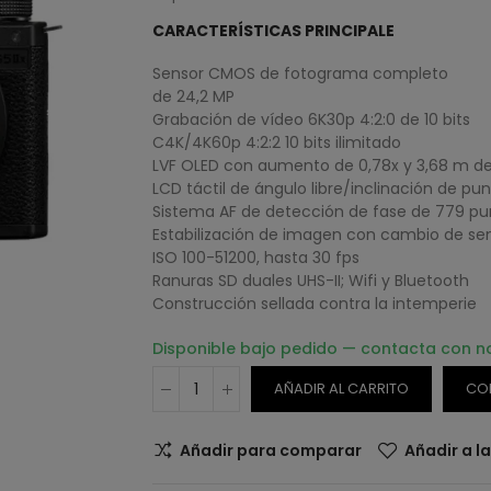
CARACTERÍSTICAS PRINCIPALE
Sensor CMOS de fotograma completo
de 24,2 MP
Grabación de vídeo 6K30p 4:2:0 de 10 bits
C4K/4K60p 4:2:2 10 bits ilimitado
LVF OLED con aumento de 0,78x y 3,68 m d
LCD táctil de ángulo libre/inclinación de pun
Sistema AF de detección de fase de 779 pu
Estabilización de imagen con cambio de sen
ISO 100-51200, hasta 30 fps
Ranuras SD duales UHS-II; Wifi y Bluetooth
Construcción sellada contra la intemperie
Disponible bajo pedido — contacta con n
AÑADIR AL CARRITO
CO
Añadir para comparar
Añadir a l