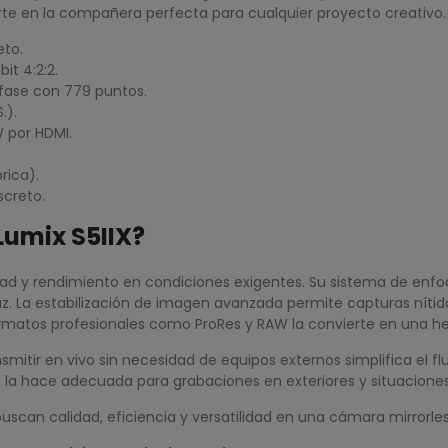
rte en la compañera perfecta para cualquier proyecto creativo.
to.
it 4:2:2.
fase con 779 puntos.
.).
W por HDMI.
rica).
screto.
Lumix S5IIX?
idad y rendimiento en condiciones exigentes. Su sistema de en
luz. La estabilización de imagen avanzada permite capturas níti
rmatos profesionales como ProRes y RAW la convierte en una he
smitir en vivo sin necesidad de equipos externos simplifica el 
to la hace adecuada para grabaciones en exteriores y situaciones
 buscan calidad, eficiencia y versatilidad en una cámara mirror