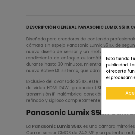
DESCRIPCIÓN GENERAL PANASONIC LUMIX S5IIX 
Diseñada para creadores de contenido profesionales
cámara sin espejo Panasonic Lumix S5 IIX de segun
nuevo diseño de sensor y un motor de procesamien
rendimiento de enfoque automático rápido y pre
Esta tienda t
durante hasta 30 minutos, mientras que también es
publicidad. La
nuevo Active I.S. sistema, que admite tomas camin
ofrecerte fun
el procesami
Exclusivo del avanzado S5 IIX, este modelo viene p
de video HDMI RAW, grabación USB-SSD, grabación 
Ace
transmisión IP inalámbrica, conexión USB a teléfon
refinado y sigiloso completamente en negro.
Panasonic Lumix S5IIX Cámar
La
Panasonic Lumix S5IIX
es una cámara mirrorles
Con un sensor CMOS de 24.2 MP y un potente motor 