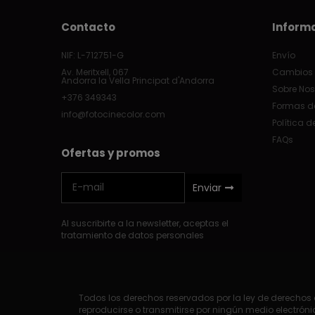
Contacto
Inform
NIF: L-712751-G
Envío
Av. Meritxell, 067
Cambios 
Andorra la Vella Principat d'Andorra
Sobre Nos
+376 349343
Formas d
info@fotocinecolor.com
Política d
FAQs
Ofertas y promos
Enviar
Al suscribirte a la newsletter, aceptas el
tratamiento de datos personales
Todos los derechos reservados por la ley de derechos d
reproducirse o transmitirse por ningún medio electrónic