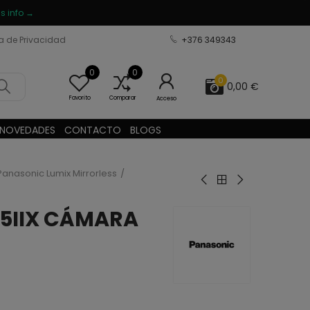
s info →
ca de Privacidad
+376 349343
0
0
0
0,00 €
Favorito
Comparar
Acceso
NOVEDADES
CONTACTO
BLOGS
Panasonic Lumix Mirrorless
S5IIX CÁMARA