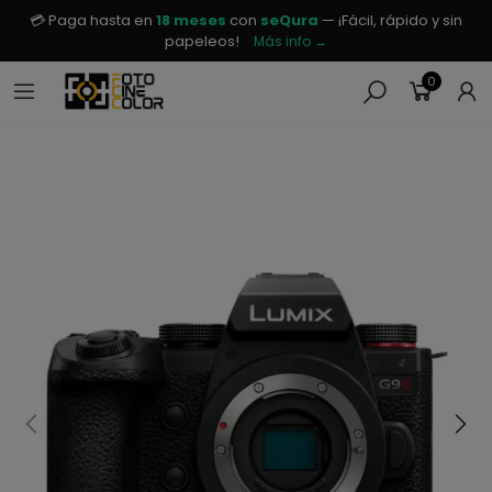
💳 Paga hasta en
18 meses
con
seQura
— ¡Fácil, rápido y sin
papeleos!
Más info →
0