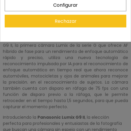
actualizado, la cámara sin espejo Panasonic Lumix G9 II está
Configurar
diseñada para creadores de contenido que necesitan un
rendimiento sólido de fotografías y opciones de video
Rechazar
sofisticadas. Al brindar una calidad de imagen excepcional
con ricas gradaciones tonales y una excelente reproducción
del color, esta cámara actualizada está equipada con una
serie de características nuevas para darle vida a su visión. La
G9 II, la primera cámara Lumix de la serie G que ofrece AF
híbrido de fase para un rendimiento de enfoque automático
rápido y preciso, utiliza una nueva tecnología de
reconocimiento impulsada por IA para el reconocimiento de
enfoque automático en tiempo real que ahora reconoce
automóviles, motocicletas y ojos de animales para mejorar
la precisión. en el reconocimiento de sujetos. La cámara
también cuenta con disparo en ráfaga de 75 fps con una
función de disparo previo a la ráfaga, que le permite
retroceder en el tiempo hasta 1,5 segundos, para que pueda
capturar el momento perfecto.
Introduciendo la
Panasonic Lumix G9 II
, la elección
perfecta para profesionales y entusiastas de la fotografía
que buscan una cámara sin espejo con un rendimiento