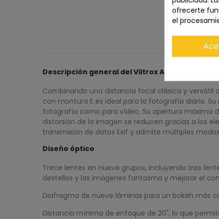
publicidad. La
ofrecerte fun
el procesami
Ace
Descripción general del Viltrox AF 50 mm f/2
Combinando una distancia focal clásica y versátil c
con montura E es ideal para la fotografía diaria. 
fotografía como para vídeo. Su apertura máxima de
distorsión de la imagen se reducen gracias a los el
transmisión de datos Exif y admite múltiples modos
Diseño óptico
Trece lentes en nueve grupos, incluyendo tres lentes
destellos y las imágenes fantasma y mejorar el cont
Diafragma de nueve láminas para un bokeh más cir
Distancia mínima de enfoque de 20", lo que permit