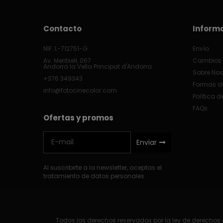
Contacto
Inform
NIF: L-712751-G
Envío
Av. Meritxell, 067
Cambios 
Andorra la Vella Principat d'Andorra
Sobre Nos
+376 349343
Formas d
info@fotocinecolor.com
Política d
FAQs
Ofertas y promos
Enviar
Al suscribirte a la newsletter, aceptas el
tratamiento de datos personales
Todos los derechos reservados por la ley de derechos d