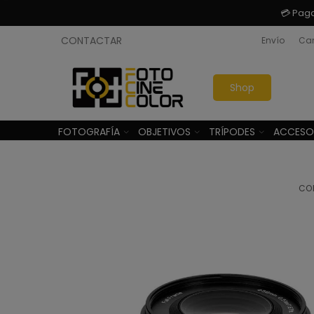
💳 Pag
CONTACTAR
Envío
Cam
Shop
FOTOGRAFÍA
OBJETIVOS
TRÍPODES
ACCESO
CO