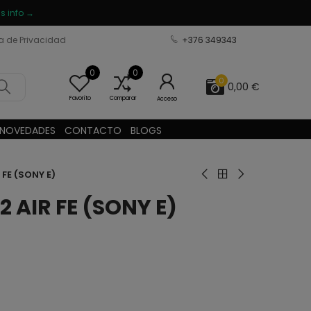
s info →
ca de Privacidad
+376 349343
0
0
0
0,00 €
Favorito
Comparar
Acceso
NOVEDADES
CONTACTO
BLOGS
 FE (SONY E)
 AIR FE (SONY E)