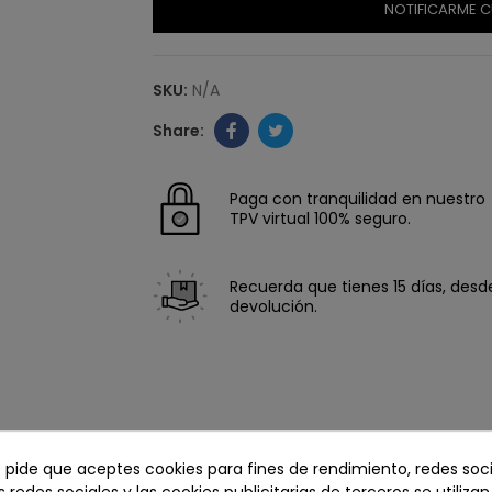
NOTIFICARME C
SKU:
N/A
Paga con tranquilidad en nuestro
TPV virtual 100% seguro.
Recuerda que tienes 15 días, desde 
devolución.
e pide que aceptes cookies para fines de rendimiento, redes soci