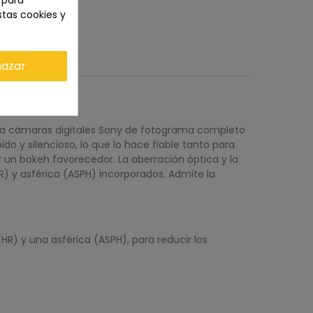
n para
stas cookies y
azar
 para cámaras digitales Sony de fotograma completo
o y silencioso, lo que lo hace fiable tanto para
 un bokeh favorecedor. La aberración óptica y la
HR) y asférica (ASPH) incorporados. Admite la
HR) y una asférica (ASPH), para reducir los