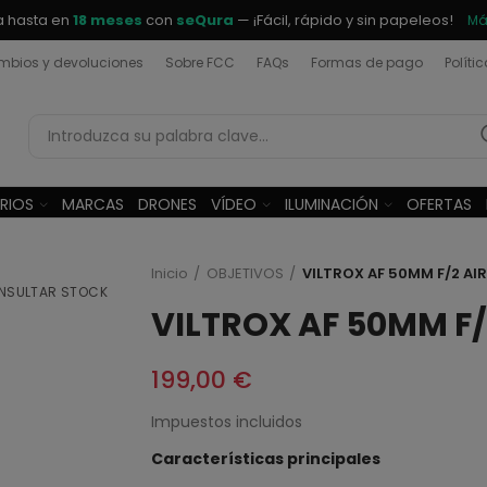
a hasta en
18 meses
con
seQura
— ¡Fácil, rápido y sin papeleos!
Má
bios y devoluciones
Sobre FCC
FAQs
Formas de pago
Políti
RIOS
MARCAS
DRONES
VÍDEO
ILUMINACIÓN
OFERTAS
Inicio
OBJETIVOS
VILTROX AF 50MM F/2 AIR
NSULTAR STOCK
VILTROX AF 50MM F/2
199,00 €
Impuestos incluidos
Características principales