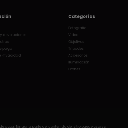
ación
Categorías
Fotografia
y devoluciones
Video
otros
Objetivos
e pago
Trípodes
e Privacidad
Accesorios
Iluminación
Drones
e autor. Ninguna parte del contenido del sitio puede usarse,