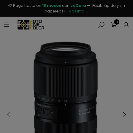
💳 Paga hasta en
18 meses
con
seQura
— ¡Fácil, rápido y sin
papeleos!
Más info →
0