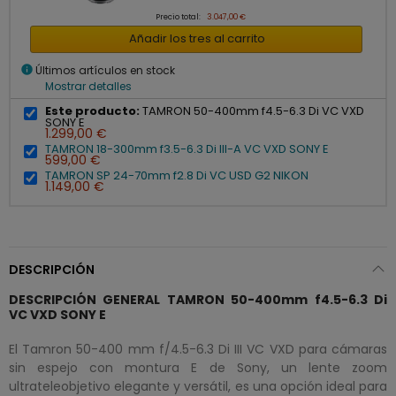
Precio total:
3.047,00 €
Añadir los tres al carrito
info
Últimos artículos en stock
Mostrar detalles
Este producto:
TAMRON 50-400mm f4.5-6.3 Di VC VXD
SONY E
1.299,00 €
TAMRON 18-300mm f3.5-6.3 Di III-A VC VXD SONY E
599,00 €
TAMRON SP 24-70mm f2.8 Di VC USD G2 NIKON
1.149,00 €
DESCRIPCIÓN
DESCRIPCIÓN GENERAL TAMRON 50-400mm f4.5-6.3 Di
VC VXD SONY E
El Tamron 50-400 mm f/4.5-6.3 Di III VC VXD para cámaras
sin espejo con montura E de Sony, un lente zoom
ultrateleobjetivo elegante y versátil, es una opción ideal para