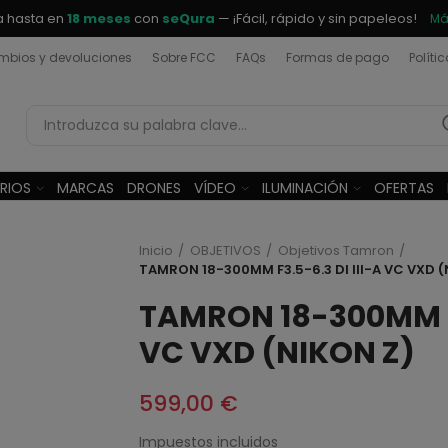
a hasta en
18 meses
con
seQura
— ¡Fácil, rápido y sin papeleos!
Má
bios y devoluciones
Sobre FCC
FAQs
Formas de pago
Políti
RIOS
MARCAS
DRONES
VÍDEO
ILUMINACIÓN
OFERTAS
Inicio
OBJETIVOS
Objetivos Tamron
TAMRON 18-300MM F3.5-6.3 DI III-A VC VXD (
TAMRON 18-300MM F3
VC VXD (NIKON Z)
599,00 €
Impuestos incluidos