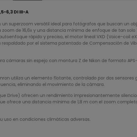
-6,3 DI III-A
es un superzoom versátil ideal para fotógrafos que buscan un o
u zoom de 16,6x y una distancia mínima de enfoque de tan solo 5,
autoenfoque rápido y preciso, el motor lineal VXD (Voice-coil 
tá respaldado por el sistema patentado de Compensación de Vib
ra cámaras sin espejo con montura Z de Nikon de formato APS-C
n utiliza un elemento flotante, controlado por dos sensores gi
cuencia, eliminando el movimiento de la cámara.
ue Drive) ofrecen un rendimiento impresionantemente silencioso
que ofrece una distancia mínima de 1,8 m con el zoom comple
 su uso en condiciones climáticas adversas.