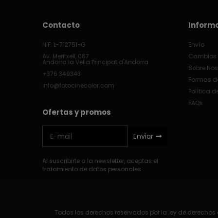
Contacto
Inform
NIF: L-712751-G
Envío
Av. Meritxell, 067
Cambios 
Andorra la Vella Principat d'Andorra
Sobre Nos
+376 349343
Formas d
info@fotocinecolor.com
Política d
FAQs
Ofertas y promos
Enviar
Al suscribirte a la newsletter, aceptas el
tratamiento de datos personales
Todos los derechos reservados por la ley de derechos d