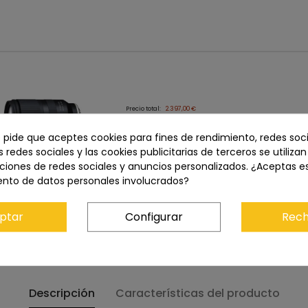
Precio total:
2.397,00 €
Añadir los tres al carrito
e pide que aceptes cookies para fines de rendimiento, redes soci
s redes sociales y las cookies publicitarias de terceros se utiliza
ciones de redes sociales y anuncios personalizados. ¿Aceptas e
ento de datos personales involucrados?
DI III-A VC VXD (NIKON Z)
599,00 €
ptar
Configurar
Rech
IKON
1.149,00 €
 E
649,00 €
Descripción
Características del producto