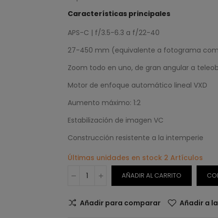
Características principales
APS-C | f/3.5-6.3 a f/22-40
27-450 mm (equivalente a fotograma com
Zoom todo en uno, de gran angular a teleob
Motor de enfoque automático lineal VXD
Aumento máximo: 1:2
Estabilización de imagen VC
Construcción resistente a la intemperie
Últimas unidades en stock
2 Artículos
AÑADIR AL CARRITO
CO
Añadir para comparar
Añadir a l