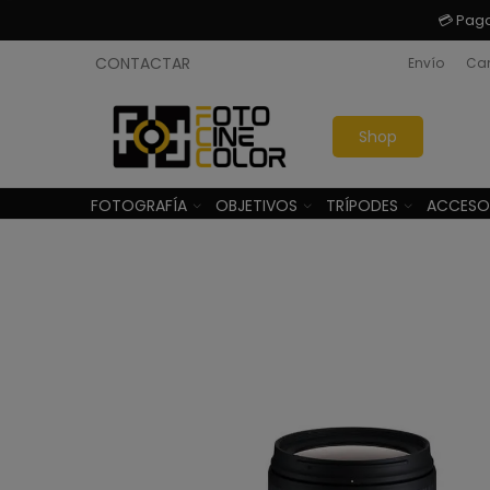
💳 Pag
CONTACTAR
Envío
Cam
Shop
FOTOGRAFÍA
OBJETIVOS
TRÍPODES
ACCESO