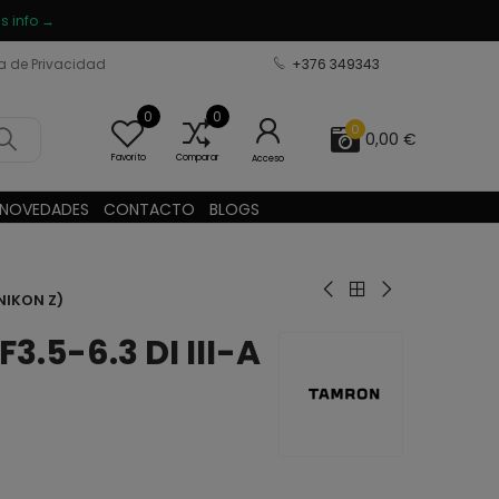
s info →
ca de Privacidad
+376 349343
0
0
0
0,00 €
Favorito
Comparar
Acceso
NOVEDADES
CONTACTO
BLOGS
NIKON Z)
.5-6.3 DI III-A