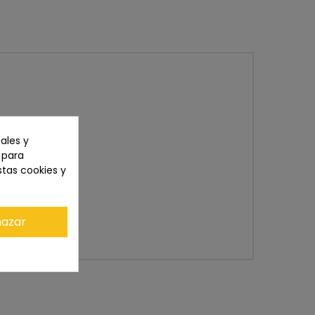
ales y
n para
stas cookies y
azar