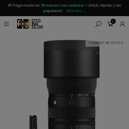
💳 Paga hasta en
18 meses
con
seQura
— ¡Fácil, rápido y sin
papeleos!
Más info →
0
CONSULTAR STOCK