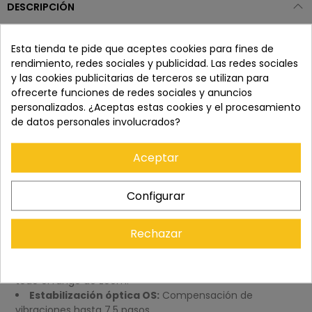
DESCRIPCIÓN
Sigma 70-200mm f/2.8 DG DN OS
Esta tienda te pide que aceptes cookies para fines de
Sport - Teleobjetivo para L-Mount
rendimiento, redes sociales y publicidad. Las redes sociales
y las cookies publicitarias de terceros se utilizan para
Descripción General
ofrecerte funciones de redes sociales y anuncios
personalizados. ¿Aceptas estas cookies y el procesamiento
El Sigma 70-200mm f/2.8 DG DN OS Sport para montura L es
de datos personales involucrados?
un teleobjetivo diseñado para fotografía deportiva y de
acción. Con estabilización óptica avanzada y un sistema de
Aceptar
enfoque rápido, ofrece un rendimiento excepcional en
condiciones exigentes y una construcción robusta contra
polvo y salpicaduras.
Configurar
Características Principales del Sigma
Rechazar
70-200mm f/2.8 DG DN OS Sport
Apertura constante f/2.8:
Excelente rendimiento en
todo el rango de zoom.
Estabilización óptica OS:
Compensación de
vibraciones hasta 7,5 pasos.